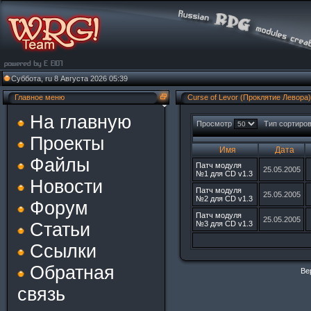
Суббота, ru 8 Августа 2026 05:39
Главное меню
Curse of Levor (Проклятие Левора)
На главную
Просмотр
Тип сортиро
Проекты
Имя
Дата
Файлы
Патч модуля
25.05.2005
№1 для CD v1.3
Новости
Патч модуля
25.05.2005
№2 для CD v1.3
Форум
Патч модуля
25.05.2005
Статьи
№3 для CD v1.3
Ссылки
Обратная
Ве
связь