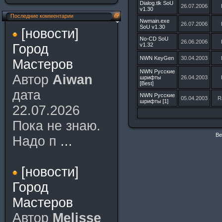
Dialog.tlk SoU
26.07.2006
v1.30
Последние комментарии
Nwmain.exe
26.07.2006
SoU v1.30
[новости]
No-CD SoU
26.06.2006
Город
v1.32
NWN KeyGen
30.04.2003
Мастеров
NWN Русские
Автор
Aiwan
шрифты
26.04.2003
[Best]
дата
NWN Русские
05.04.2003
R
шрифты [1]
22.07.2026
Пока не знаю.
Ве
Надо п
...
[новости]
Город
Мастеров
Автор
Melisse