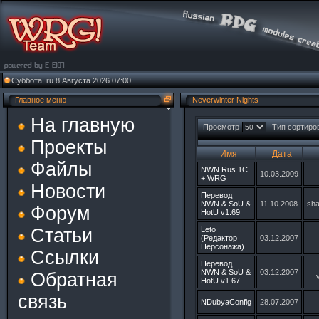
Суббота, ru 8 Августа 2026 07:00
Главное меню
Neverwinter Nights
На главную
Просмотр
Тип сортиро
Проекты
Имя
Дата
Файлы
NWN Rus 1C
10.03.2009
+ WRG
Новости
Перевод
NWN & SoU &
11.10.2008
sha
Форум
HotU v1.69
Статьи
Leto
(Редактор
03.12.2007
Персонажа)
Ссылки
Перевод
NWN & SoU &
03.12.2007
Обратная
HotU v1.67
связь
NDubyaConfig
28.07.2007