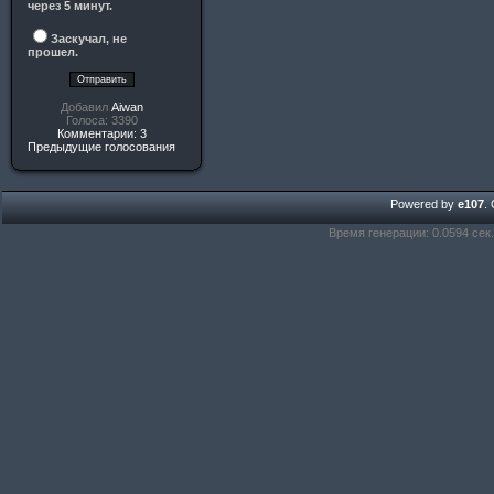
через 5 минут.
Заскучал, не
прошел.
Добавил
Aiwan
Голоса: 3390
Комментарии: 3
Предыдущие голосования
Powered by
e107
.
Время генерации: 0.0594 сек.