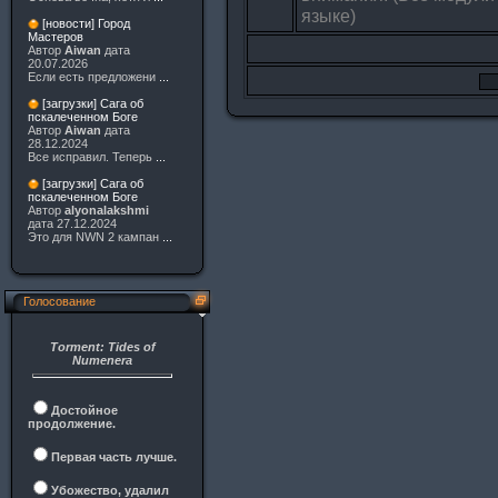
языке)
[новости] Город
Мастеров
Автор
Aiwan
дата
20.07.2026
Если есть предложени
...
[загрузки] Сага об
пскалеченном Боге
Автор
Aiwan
дата
28.12.2024
Все исправил. Теперь
...
[загрузки] Сага об
пскалеченном Боге
Автор
alyonalakshmi
дата 27.12.2024
Это для NWN 2 кампан
...
Голосование
Torment: Tides of
Numenera
Достойное
продолжение.
Первая часть лучше.
Убожество, удалил