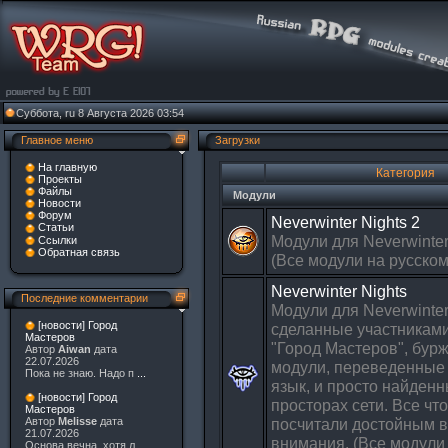
Суббота, ru 8 Августа 2026 03:54
Главное меню
Загрузки
На главную
Категория
Проекты
Файлы
Модули
Новости
Форум
Neverwinter Nights 2
Статьи
Модули для Neverwinter
Ссылки
Обратная связь
(Все модули на русском
Neverwinter Nights
Последние комментарии
Модули для Neverwinter
[новости] Город
сделанные участникам
Мастеров
"Город Мастеров", бур
Автор
Aiwan
дата
22.07.2026
модули, переведенные 
Пока не знаю. Надо п
...
язык, и просто найденн
[новости] Город
просторах сети. Все чт
Мастеров
посчитали достойным 
Автор
Melisse
дата
21.07.2026
внимания. (Все модули
Основа вечна, хотя л
...