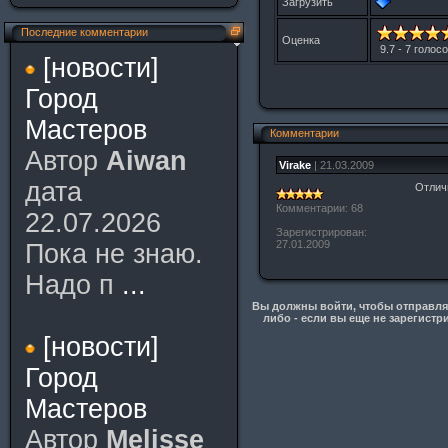
Загрузить
Последние комментарии
Оценка
9.7 - 7 голос
[новости]
Город
Мастеров
Комментарии
Автор
Aiwan
Virake
| 21.03.2009
дата
Отлич
Комментарии: 68
22.07.2026
Зарегистрирован:
27.01.2009
Пока не знаю.
Надо п
...
Вы должны войти, чтобы отправлят
либо - если вы еще не зарегистр
[новости]
Город
Мастеров
Автор
Melisse