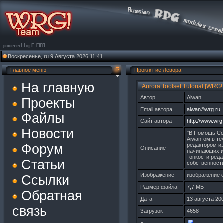
Воскресенье, ru 9 Августа 2026 11:41
Главное меню
Проклятие Левора
На главную
Aurora Toolset Tutorial [WRG!
Автор
Aiwan
Проекты
Email автора
aiwan©wrg.ru
Файлы
Сайт автора
http://www.wrg.
Новости
"В Помощь Со
Aiwan-ом в те
Форум
редактором из
Описание
начинающих и
тонкости ред
Статьи
собственност
Изображение
изображение 
Ссылки
Размер файла
7,7 МБ
Обратная
Дата
13 августа 20
связь
Загрузок
4658