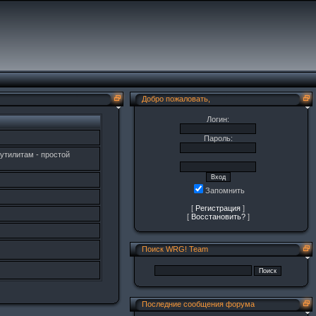
Добро пожаловать,
Логин:
Пароль:
утилитам - простой
Запомнить
[
Регистрация
]
[
Восстановить?
]
Поиск WRG! Team
Последние сообщения форума