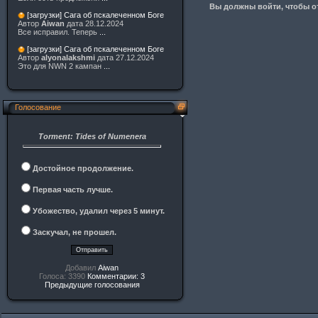
Вы должны войти, чтобы от
[загрузки] Сага об пскалеченном Боге
Автор
Aiwan
дата 28.12.2024
Все исправил. Теперь
...
[загрузки] Сага об пскалеченном Боге
Автор
alyonalakshmi
дата 27.12.2024
Это для NWN 2 кампан
...
Голосование
Torment: Tides of Numenera
Достойное продолжение.
Первая часть лучше.
Убожество, удалил через 5 минут.
Заскучал, не прошел.
Добавил
Aiwan
Голоса: 3390
Комментарии: 3
Предыдущие голосования