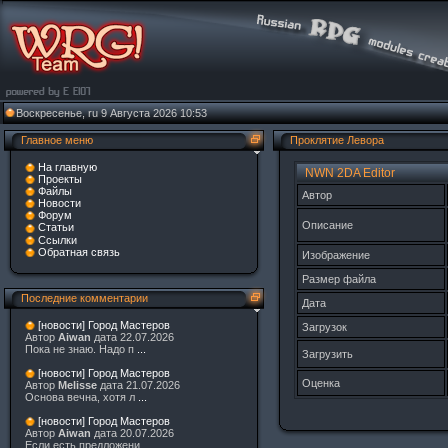
Воскресенье, ru 9 Августа 2026 10:53
Главное меню
Проклятие Левора
На главную
NWN 2DA Editor
Проекты
Файлы
Автор
Новости
Форум
Описание
Статьи
Ссылки
Обратная связь
Изображение
Размер файла
Последние комментарии
Дата
[новости] Город Мастеров
Загрузок
Автор
Aiwan
дата 22.07.2026
Пока не знаю. Надо п
...
Загрузить
[новости] Город Мастеров
Оценка
Автор
Melisse
дата 21.07.2026
Основа вечна, хотя л
...
[новости] Город Мастеров
Автор
Aiwan
дата 20.07.2026
Если есть предложени
...