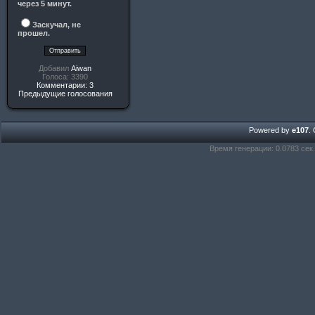
через 5 минут.
Заскучал, не
прошел.
Добавил
Aiwan
Голоса: 3390
Комментарии: 3
Предыдущие голосования
Powered by
e107
.
Время генерации: 0.0783 сек.