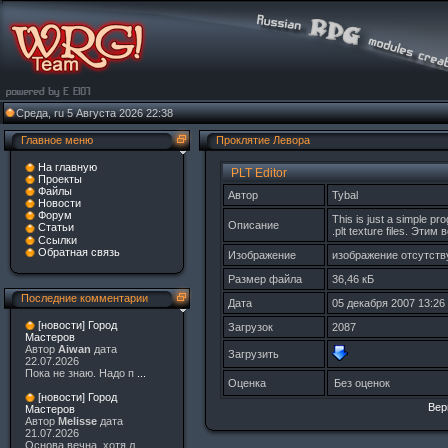
Среда, ru 5 Августа 2026 22:38
Главное меню
Проклятие Левора
На главную
PLT Editor
Проекты
Файлы
Автор
Tybal
Новости
Форум
This is just a simple pr
Описание
Статьи
.plt texture files. Этим
Ссылки
Обратная связь
Изображение
изображение отсутств
Размер файла
36,46 кБ
Последние комментарии
Дата
05 декабря 2007 13:26
[новости] Город
Загрузок
2087
Мастеров
Автор
Aiwan
дата
Загрузить
22.07.2026
Пока не знаю. Надо п
...
Оценка
Без оценок
[новости] Город
Вер
Мастеров
Автор
Melisse
дата
21.07.2026
Основа вечна, хотя л
...