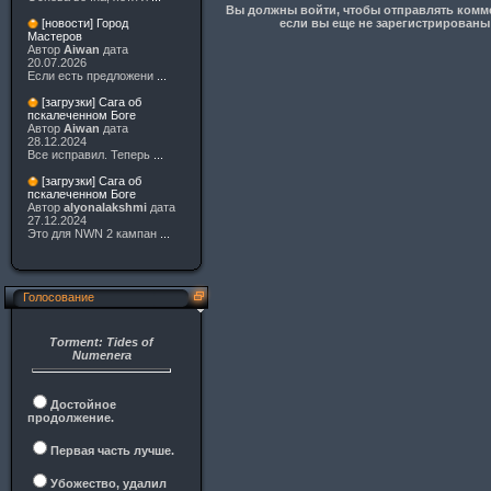
Вы должны войти, чтобы отправлять коммен
если вы еще не зарегистрированы 
[новости] Город
Мастеров
Автор
Aiwan
дата
20.07.2026
Если есть предложени
...
[загрузки] Сага об
пскалеченном Боге
Автор
Aiwan
дата
28.12.2024
Все исправил. Теперь
...
[загрузки] Сага об
пскалеченном Боге
Автор
alyonalakshmi
дата
27.12.2024
Это для NWN 2 кампан
...
Голосование
Torment: Tides of
Numenera
Достойное
продолжение.
Первая часть лучше.
Убожество, удалил