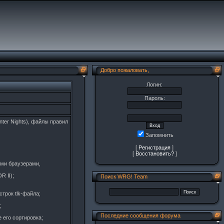
Добро пожаловать,
Логин:
Пароль:
nter Nights), файлы правил
Запомнить
[
Регистрация
]
[
Восстановить?
]
ыми браузерами,
R II);
Поиск WRG! Team
трок tlk-файла;
;
Последние сообщения форума
 его сортировка;