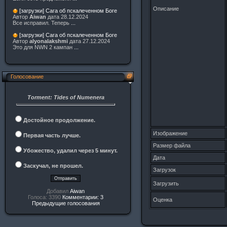
Описание
[загрузки] Сага об пскалеченном Боге
Автор
Aiwan
дата 28.12.2024
Все исправил. Теперь
...
[загрузки] Сага об пскалеченном Боге
Автор
alyonalakshmi
дата 27.12.2024
Это для NWN 2 кампан
...
Голосование
Torment: Tides of Numenera
Достойное продолжение.
Изображение
Первая часть лучше.
Размер файла
Убожество, удалил через 5 минут.
Дата
Заскучал, не прошел.
Загрузок
Загрузить
Добавил
Aiwan
Голоса: 3390
Комментарии: 3
Оценка
Предыдущие голосования