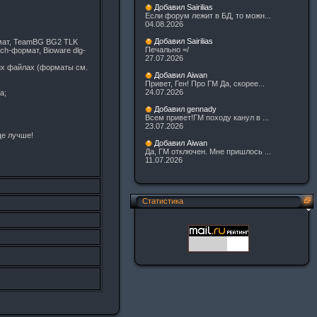
Добавил Sairilias
Если форум лежит в БД, то можн...
04.08.2026
Добавил Sairilias
рмат, TeamBG BG2 TLK
Печально =/
tch-формат, Bioware dlg-
27.07.2026
них файлах (форматы см.
Добавил Aiwan
Привет, Ген! Про ГМ Да, скорее...
24.07.2026
а;
Добавил gennady
Всем привет!ГМ походу канул в ...
23.07.2026
ще лучше!
Добавил Aiwan
Да, ГМ отключен. Мне пришлось ...
11.07.2026
Статистика