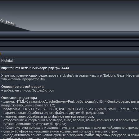
r
Nightfall
http://forums.aerie.ru/viewtopic.php?p=51444
Утилита, позволяющая редактировать tlk файлы различных игр (Baldur's Gate, Neverwi
2da и файлы предметов itm.
Основное в этой версии
:
+ добавлен список (буфер) строк
Описание редактора
- движок HTML+Javascript+ApacheServer+Perl, работающий с IE- и Gecko-совместим
поддерживающими Javascript 1.2;
- поддержка TLK V1 (PST, BG, BG II, IWD, IWD II) и TLK V3.0 (NWN, NWN II, KotOR, KotO
- параллельная обработка одного файла с другим tlk-редактором;
- параллельная обработка двух файлов внутри редактора;
- отображение информации о размере, типе, версии, языке, количестве и параметрах с
- гибкая навигация по строкам tlk-файла;
- гибкая система поиска или замены текста, а также навигация по найденным строкам
- список (буфер) на неограниченное количество пользовательских строк;
- вывод активного списка используемых в текущем файле звуковых ресурсов, а также
- удобные и информативные подсказки;