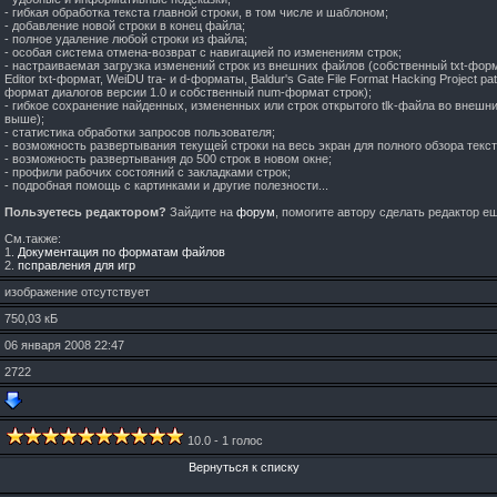
- гибкая обработка текста главной строки, в том числе и шаблоном;
- добавление новой строки в конец файла;
- полное удаление любой строки из файла;
- особая система отмена-возврат с навигацией по изменениям строк;
- настраиваемая загрузка изменений строк из внешних файлов (собственный txt-фо
Editor txt-формат, WeiDU tra- и d-форматы, Baldur's Gate File Format Hacking Project pa
формат диалогов версии 1.0 и собственный num-формат строк);
- гибкое сохранение найденных, измененных или строк открытого tlk-файла во внеш
выше);
- статистика обработки запросов пользователя;
- возможность развертывания текущей строки на весь экран для полного обзора текст
- возможность развертывания до 500 строк в новом окне;
- профили рабочих состояний с закладками строк;
- подробная помощь с картинками и другие полезности...
Пользуетесь редактором?
Зайдите на
форум
, помогите автору сделать редактор е
См.также:
1.
Документация по форматам файлов
2.
псправления для игр
изображение отсутствует
750,03 кБ
06 января 2008 22:47
2722
10.0 - 1 голос
Вернуться к списку