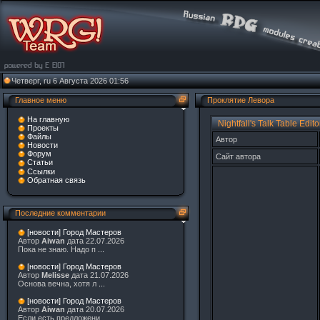
Четверг, ru 6 Августа 2026 01:56
Главное меню
Проклятие Левора
На главную
Nightfall's Talk Table Edito
Проекты
Файлы
Автор
Новости
Форум
Сайт автора
Статьи
Ссылки
Обратная связь
Последние комментарии
[новости] Город Мастеров
Автор
Aiwan
дата 22.07.2026
Пока не знаю. Надо п
...
[новости] Город Мастеров
Автор
Melisse
дата 21.07.2026
Основа вечна, хотя л
...
[новости] Город Мастеров
Автор
Aiwan
дата 20.07.2026
Если есть предложени
...