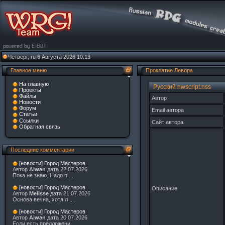
Четверг, ru 6 Августа 2026 10:13
Главное меню
Проклятие Левора
На главную
Русский nwscript.nss
Проекты
Файлы
Автор
Новости
Форум
Email автора
Статьи
Ссылки
Сайт автора
Обратная связь
Последние комментарии
[новости] Город Мастеров
Автор
Aiwan
дата 22.07.2026
Пока не знаю. Надо п
...
[новости] Город Мастеров
Описание
Автор
Melisse
дата 21.07.2026
Основа вечна, хотя л
...
[новости] Город Мастеров
Автор
Aiwan
дата 20.07.2026
Если есть предложени
...