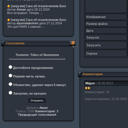
[загрузки] Сага об пскалеченном Боге
Автор
Aiwan
дата 28.12.2024
Все исправил. Теперь
...
Изображение
[загрузки] Сага об пскалеченном Боге
Автор
alyonalakshmi
дата 27.12.2024
Размер файла
Это для NWN 2 кампан
...
Дата
Загрузок
Голосование
Загрузить
Оценка
Torment: Tides of Numenera
Достойное продолжение.
Комментарии
Первая часть лучше.
Migun
| 30.05.2013
Убожество, удалил через 5 минут.
Комментарии: 10
Заскучал, не прошел.
Зарегистрирован: 31.05.2009
Добавил
Aiwan
Голоса: 3390
Комментарии: 3
Предыдущие голосования