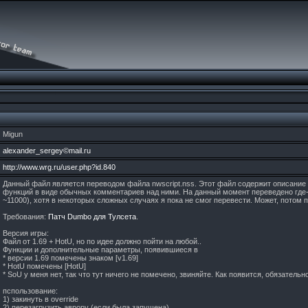
Migun
alexander_sergey©mail.ru
http://www.wrg.ru/user.php?id.840
Данный файл является переводом файла nwscript.nss. Этот файл содержит описание
функций в виде обычных комментариев над ними. На данный момент переведено где-т
~11000), хотя в некоторых сложных случаях я пока не смог перевести. Может, потом 
Требования:
Патч Dumbo для Тулсета
.
Версия игры:
Файл от 1.69 + HotU, но по идее должно пойти на любой..
Функции и дополнительные параметры, появившиеся в
* версии 1.69 помечены знаком [v1.69]
* HotU помечены [HotU]
* SoU у меня нет, так что тут ничего не помечено, звиняйте. Как появится, обязатель
пспользование:
1) закинуть в override
2) перезагрузить аврору (если была запущена)