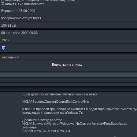
3) радоваться патриотизму
Версия от: 08.09.2009
изображение отсутствует
106,91 кБ
09 сентября 2009 09:33
1928
Без оценок
Вернуться к списку
Если даже после замены ключей рееста в ветке
HKLM\System\CurrentControlSet\Control\Nls
у вас не пропали гречевидные символы в редакторе скриптов вместо рус
следующее (проверено на Windows 7):
Добавьте в ветку реестра
HKLM\Software\Microsoft\Windows Nt\Current Version\FontSubstitutes
значение
Courier New,0=Courier New,204