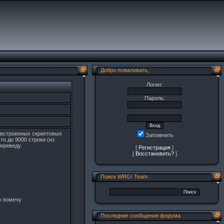
Добро пожаловать,
Логин:
Пароль:
 встроенных скриптовых
Запомнить
о до 9000 строки (из
переведу.
[
Регистрация
]
[
Восстановить?
]
Поиск WRG! Team
но помечу
Последние сообщения форума