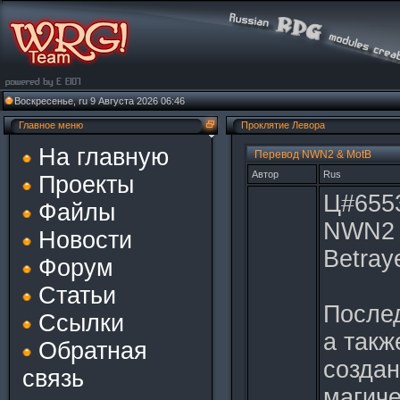
Воскресенье, ru 9 Августа 2026 06:46
Главное меню
Проклятие Левора
На главную
Перевод NWN2 & MotB
Автор
Rus
Проекты
Ц#655
Файлы
NWN2 
Новости
Betray
Форум
Статьи
После
Ссылки
а такж
Обратная
создан
связь
магич