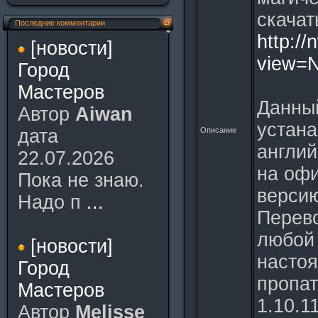
скачат
Последние комментарии
http:/
[новости]
view=N
Город
Мастеров
Данны
Автор
Aiwan
устана
дата
Описание
англий
22.07.2026
на оф
Пока не знаю.
версию
Надо п
...
Перево
любой 
[новости]
настоя
Город
пропат
Мастеров
1.10.1
Автор
Melisse