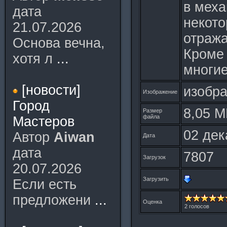
в меха
дата
некото
21.07.2026
отража
Основа вечна,
Кроме 
хотя л
...
многие
[новости]
изобра
Изображение
Город
8,05 
Размер
файла
Мастеров
02 дек
Автор
Aiwan
Дата
дата
7807
Загрузок
20.07.2026
Загрузить
Если есть
предложени
...
Оценка
2 голосов