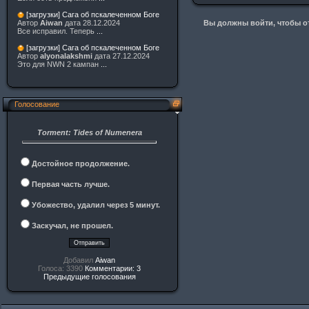
[загрузки] Сага об пскалеченном Боге
Вы должны войти, чтобы от
Автор
Aiwan
дата 28.12.2024
Все исправил. Теперь
...
[загрузки] Сага об пскалеченном Боге
Автор
alyonalakshmi
дата 27.12.2024
Это для NWN 2 кампан
...
Голосование
Torment: Tides of Numenera
Достойное продолжение.
Первая часть лучше.
Убожество, удалил через 5 минут.
Заскучал, не прошел.
Добавил
Aiwan
Голоса: 3390
Комментарии: 3
Предыдущие голосования