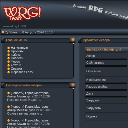
Суббота, ru 8 Августа 2026 13:13
Главное меню
Проклятие Левора
На главную
пмперия Песков [En]
Проекты
Файлы
Автор
Новости
Форум
Сайт автора
Статьи
Ссылки
Описание
Обратная связь
Изображение
Последние комментарии
Размер файла
[новости] Город Мастеров
Дата
Автор
Aiwan
дата 22.07.2026
Пока не знаю. Надо п
...
Загрузок
[новости] Город Мастеров
Загрузить
Автор
Melisse
дата 21.07.2026
Основа вечна, хотя л
...
Оценка
[новости] Город Мастеров
Автор
Aiwan
дата 20.07.2026
Если есть предложени
...