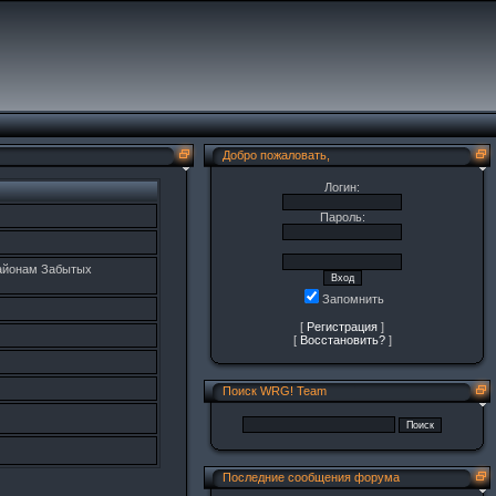
Добро пожаловать,
Логин:
Пароль:
районам Забытых
Запомнить
[
Регистрация
]
[
Восстановить?
]
Поиск WRG! Team
Последние сообщения форума