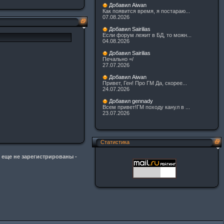
Добавил Aiwan
Как появится время, я постараю...
07.08.2026
Добавил Sairilias
Если форум лежит в БД, то можн...
04.08.2026
Добавил Sairilias
Печально =/
27.07.2026
Добавил Aiwan
Привет, Ген! Про ГМ Да, скорее...
24.07.2026
Добавил gennady
Всем привет!ГМ походу канул в ...
23.07.2026
Статистика
 еще не зарегистрированы -