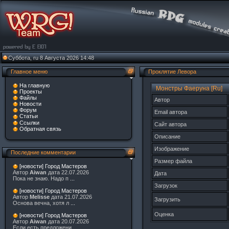
Суббота, ru 8 Августа 2026 14:48
Главное меню
Проклятие Левора
На главную
Монстры Фаеруна [Ru]
Проекты
Файлы
Автор
Новости
Форум
Email автора
Статьи
Ссылки
Сайт автора
Обратная связь
Описание
Изображение
Последние комментарии
Размер файла
[новости] Город Мастеров
Автор
Aiwan
дата 22.07.2026
Дата
Пока не знаю. Надо п
...
Загрузок
[новости] Город Мастеров
Автор
Melisse
дата 21.07.2026
Загрузить
Основа вечна, хотя л
...
Оценка
[новости] Город Мастеров
Автор
Aiwan
дата 20.07.2026
Если есть предложени
...