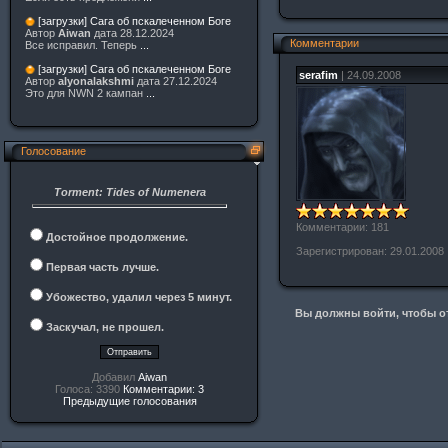
[загрузки] Сага об пскалеченном Боге
Автор
Aiwan
дата 28.12.2024
Комментарии
Все исправил. Теперь
...
[загрузки] Сага об пскалеченном Боге
serafim
| 24.09.2008
Автор
alyonalakshmi
дата 27.12.2024
Это для NWN 2 кампан
...
Голосование
Torment: Tides of Numenera
Комментарии: 181
Достойное продолжение.
Зарегистрирован: 29.01.2008
Первая часть лучше.
Убожество, удалил через 5 минут.
Вы должны войти, чтобы от
Заскучал, не прошел.
Добавил
Aiwan
Голоса: 3390
Комментарии: 3
Предыдущие голосования