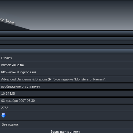
DMalex
vdmalex©ua.fm
http://www.dungeons.ru/
Advanced Dungeons & Dragons(R) 3-ое пздание "Mоnsters of Faеrun".
изображение отсутствует
10,24 МБ
03 декабря 2007 06:30
2788
Без оценок
Вернуться к списку