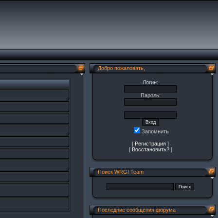
Добро пожаловать,
Логин:
Пароль:
Запомнить
[
Регистрация
]
[
Восстановить?
]
Поиск WRG! Team
Последние сообщения форума