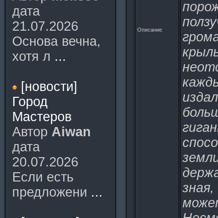
поро
дата
ползу
21.07.2026
Описание
гром
Основа вечна,
крыл
хотя л
...
неот
кажды
[новости]
изда
Город
больш
Мастеров
гига
Автор
Aiwan
спосо
дата
земли
20.07.2026
держа
Если есть
зная,
предложени
...
може