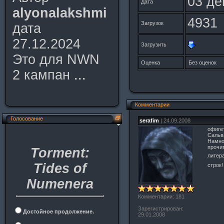
03 де
Дата
alyonalakshmi
4931
Загрузок
дата
27.12.2024
Загрузить
Это для NWN
Оценка
Без оценок
2 кампан
...
Комментарии
Голосование
serafim
| 24.09.2008
офиге
Сальв
Намно
прочи
Torment:
литер
Tides of
строк!
Numenera
Комментарии: 181
Зарегистрирован:
Достойное продолжение.
29.01.2008