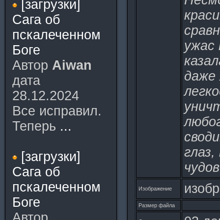
Несм
[загрузки]
краси
Сага об
срав
пскалеченном
ужас
Боге
казал
Автор
Aiwan
даже 
дата
легк
28.12.2024
унич
Все исправил.
любог
Теперь
...
своди
глаз,
[загрузки]
чудов
Сага об
пскалеченном
изобр
Изображение
Боге
Размер файла
Автор