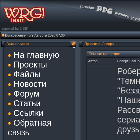
Воскресенье, ru 9 Августа 2026 07:30
Главное меню
Проклятие Левора
На главную
Темное наследие
Автор
Роберт Сальв
Проекты
Робер
Файлы
"Темн
Новости
"Безз
Форум
"Наше
Статьи
Рассв
Ссылки
сериа
Обратная
друзь
связь