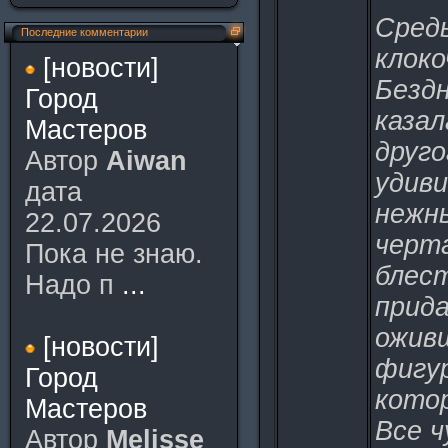
Средь
Последние комментарии
клоко
[новости]
Безд
Город
казал
Мастеров
друго
Автор
Aiwan
удиви
дата
нежн
22.07.2026
черта
Пока не знаю.
блес
Надо п
...
прида
ожив
[новости]
фигур
Город
котор
Мастеров
Все 
Автор
Melisse