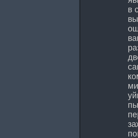
яв
в 
вы
ош
ва
ра
дв
са
ко
ми
уй
пы
пе
за
по