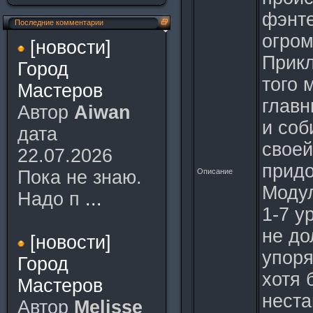
фэнте
Последние комментарии
огром
[новости]
Прикл
Город
того 
Мастеров
главн
Автор
Aiwan
и соб
дата
своей
22.07.2026
придо
Пока не знаю.
Описание
Модул
Надо п
...
1-7 у
не до
[новости]
упоря
Город
хотя 
Мастеров
неста
Автор
Melisse