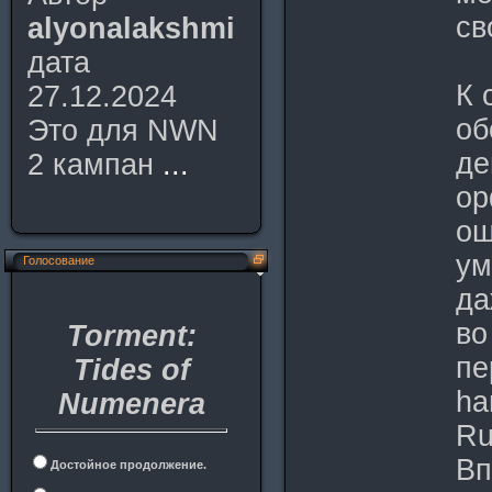
св
alyonalakshmi
дата
К 
27.12.2024
об
Это для NWN
де
2 кампан
...
ор
ош
ум
Голосование
да
во
Torment:
пе
Tides of
ha
Numenera
Ru
Вп
Достойное продолжение.