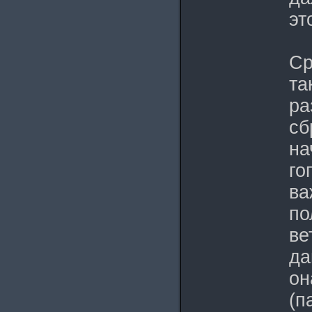
эт
Ср
та
ра
сб
на
го
ва
по
ве
да
он
(п