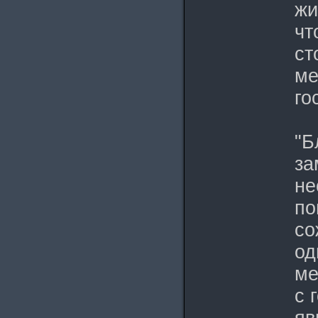
жи
чт
ст
ме
го
"Б
за
не
по
со
од
ме
с 