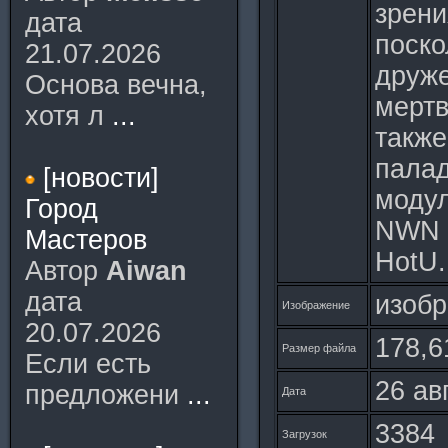
зрени
дата
поско
21.07.2026
друже
Основа вечна,
мертв
хотя л
...
также
палад
[новости]
модул
Город
NWN н
Мастеров
HotU.
Автор
Aiwan
дата
изобр
Изображение
20.07.2026
178,6
Размер файла
Если есть
26 ав
предложени
...
Дата
3384
Загрузок