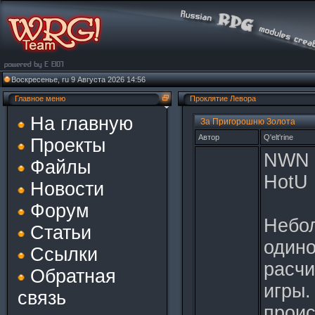
Воскресенье, ru 9 Августа 2026 14:56
Главное меню
Проклятие Левора
На главную
За Пригорошню Золота
Автор
Q'elt'rine
Проекты
NWN н
Файлы
HotU
Новости
Форум
Небо
Статьи
одино
Ссылки
расчи
Обратная
игры.
связь
проис