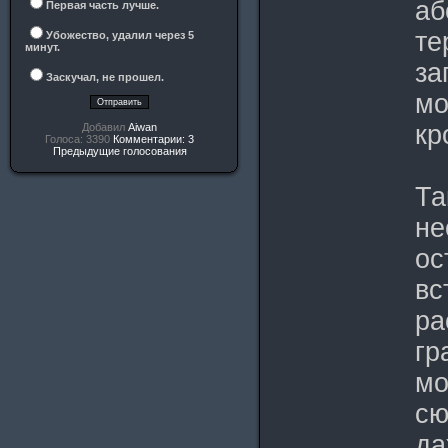
аб
Первая часть лучше.
те
Убожество, удалил через 5
минут.
за
Заскучал, не прошел.
мо
кр
Добавил
Aiwan
Голоса: 3390
Комментарии: 3
Предыдущие голосования
Та
не
ос
вс
ра
гр
мо
сю
да