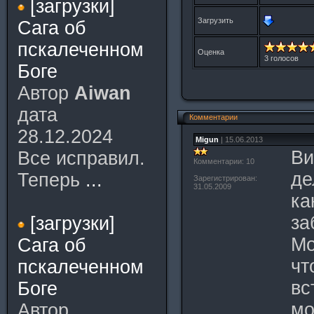
[загрузки]
Загрузить
Сага об
пскалеченном
Оценка
3 голосов
Боге
Автор
Aiwan
дата
Комментарии
28.12.2024
Migun
| 15.06.2013
Ви
Все исправил.
Комментарии: 10
де
Теперь
...
Зарегистрирован:
31.05.2009
ка
за
[загрузки]
Мо
Сага об
чт
пскалеченном
вс
Боге
мо
Автор