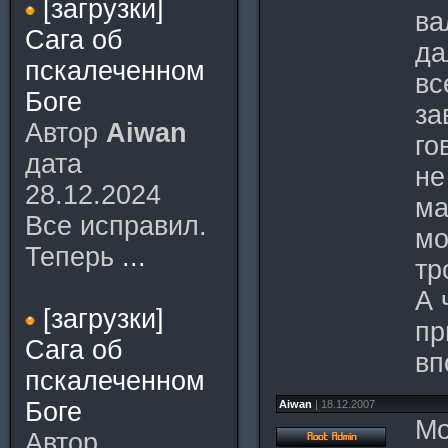
[загрузки]
ва
Сага об
да
пскалеченном
вс
Боге
за
Автор
Aiwan
го
дата
не
28.12.2024
ма
Все исправил.
мо
Теперь
...
тр
А 
[загрузки]
пр
Сага об
вп
пскалеченном
Боге
Aiwan
| 18.12.2007
Мо
Автор