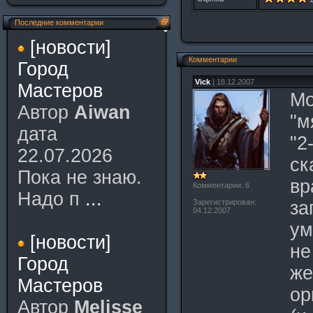
4
Последние комментарии
[новости]
Комментарии
Город
Vick
| 18.12.2007
Мастеров
Мо
Автор
Aiwan
"м
дата
"2
22.07.2026
ск
Пока не знаю.
вр
Комментарии: 6
Надо п
...
Зарегистрирован:
за
04.12.2007
ум
[новости]
не
Город
же
Мастеров
ор
Автор
Melisse