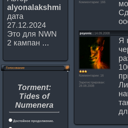
мо
Комментарии: 166
alyonalakshmi
Сд
дата
оо
27.12.2024
Это для NWN
psyonic
| 14.09.2008
Я 
2 кампан
...
че
ра
10
Голосование
пр
Комментарии: 16
Зарегистрирован:
Ли
Torment:
28.08.2008
на
Tides of
та
Numenera
дл
Достойное продолжение.