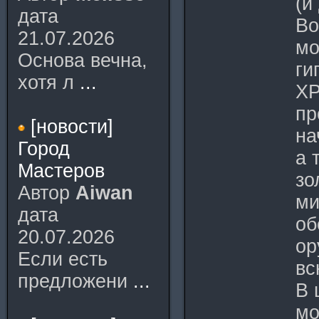
(и
дата
Во
21.07.2026
мо
Основа вечна,
ги
хотя л
...
ХР
пр
[новости]
на
Город
а 
Мастеров
зо
Автор
Aiwan
ми
дата
об
20.07.2026
ор
Если есть
вс
предложени
...
В 
мо