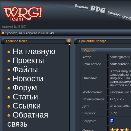
Суббота, ru 8 Августа 2026 03:49
Главное меню
Проклятие Левора
На главную
Мернин
Автор
hanter@arat.r
Проекты
Email автора
hanter©arat.ru
Файлы
В этом модуле
философского
Новости
Описание
модулей. Это 
вытекающими:
Форум
монстров и с 
Изображение
изображение 
Статьи
Размер файла
477,58 кБ
Ссылки
Дата
28 июля 2007 
Обратная
Загрузок
3572
Загрузить
связь
Оценка