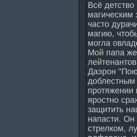
Всё детство
магическим 
часто дурач
магию, чтоб
могла овлад
Мой папа же
лейтенантов
Даэрон "Пою
доблестным 
протяжении 
яростно сра
защитить на
напасти. Он
стрелком, л