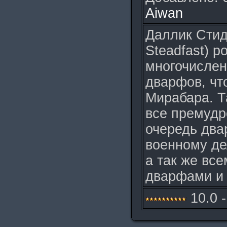
Aiwan
Даллик Стид
Steadfast) р
многочислен
дварфов, чт
Мирабара. Т
все премудр
очередь два
военному де
а так же все
дварфами и
10.0 -