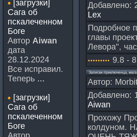
[загрузки]
Добавлено: 
Сага об
Lex
пскалеченном
Подробное 
Боге
главы проек
Автор
Aiwan
Левора", час
дата
28.12.2024
9.8 - 
Все исправил.
Записки приключенца, мага
Теперь
...
Автор: Morbit
Добавлено: 
[загрузки]
Aiwan
Сага об
пскалеченном
Прохожу Пр
Боге
колдуном. 
Автор
ОЧЕНЬ ТЯЖ