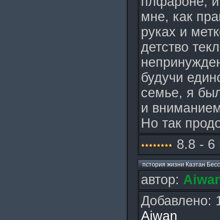
плфароне, и
мне, как пр
руках и метк
детство текл
непринужден
будучи един
семье, я бы
и вниманием
Но так прод
8.8 - 6
пстория жизни Каэтан Бес
автор:
Aiwan
Добавлено: 
Aiwan