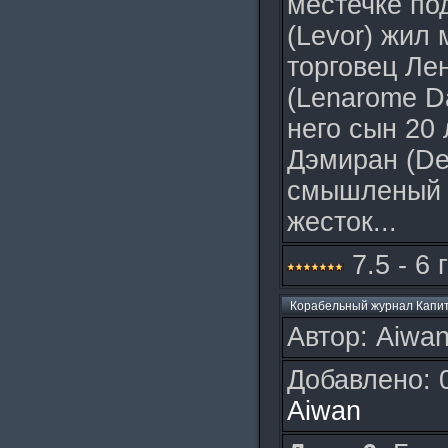
местечке по
(Levor) жил
торговец Ле
(Lenarome Da
него сын 20 
Дэмиран (De
смышленый 
жесток...
7.5 - 6 
Корабельный журнал Капи
Автор: Aiwan
Добавлено: 
Aiwan