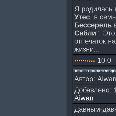
Я родилась 
Утес
, в сем
Бессерель
Сабли
". Эт
отпечаток н
жизни...
10.0 -
пстория Проклятия Левора
Автор: Aiwan
Добавлено: 
Aiwan
Давным-дав