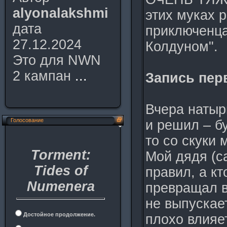
alyonalakshmi
этих муках 
дата
приключенца
27.12.2024
Колдуном".
Это для NWN
2 кампан
...
Запись пер
Вчера натыр
Голосование
и решил – бу
то со скуки
Torment:
Мой дядя (с
Tides of
правил, а кт
Numenera
превращал в
не выпускает
Достойное продолжение.
плохо влияе