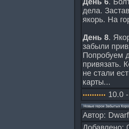
День 6
. Бол
дела. Заста
якорь. На го
День 8
. Яко
забыли прив
Попробуем д
привязать. К
не стали ест
карты...
10.0 -
Новые герои Забытых Коро
Автор: Dwarf
Добавлено: 