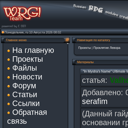
Понедельник, ru 10 Августа 2026 08:02
Главное меню
Навигация по каталогу
На главную
Проекты
|
Проклятие Левора
Проекты
Материалы
Файлы
"In Mystra's Name" Ultimate
Новости
статья:
Valh
Форум
Добавлено: 
Статьи
serafim
Ссылки
Обратная
(Данный гай
связь
основании г