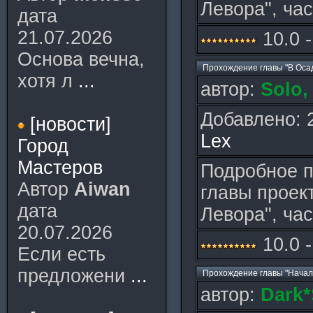
Левора", час
дата
21.07.2026
10.0 -
Основа вечна,
Прохождение главы "В Оса
хотя л
...
автор:
Solo,
Добавлено: 
[новости]
Lex
Город
Мастеров
Подробное п
Автор
Aiwan
главы проек
дата
Левора", час
20.07.2026
10.0 -
Если есть
предложени
...
Прохождение главы "Начал
автор:
Dark*