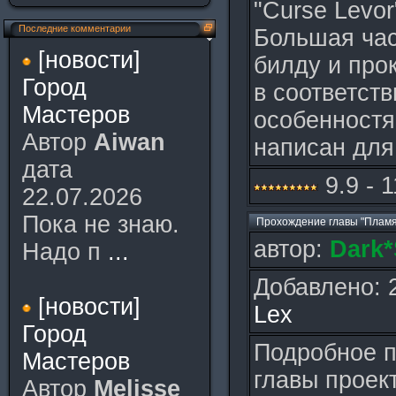
"Curse Levo
Последние комментарии
Большая час
[новости]
билду и про
Город
в соответст
Мастеров
особенностя
Автор
Aiwan
написан для
дата
9.9 - 
22.07.2026
Пока не знаю.
Прохождение главы "Пламя
автор:
Dark*
Надо п
...
Добавлено: 
[новости]
Lex
Город
Подробное п
Мастеров
главы проек
Автор
Melisse