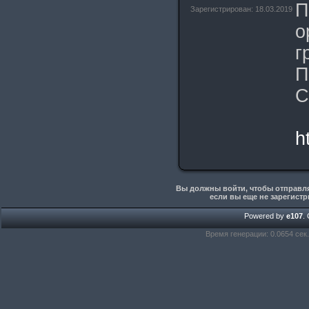
П
Зарегистрирован: 18.03.2019
о
г
П
С
h
Вы должны войти, чтобы отправлят
если вы еще не зарегист
Powered by
e107
.
Время генерации: 0.0654 сек.