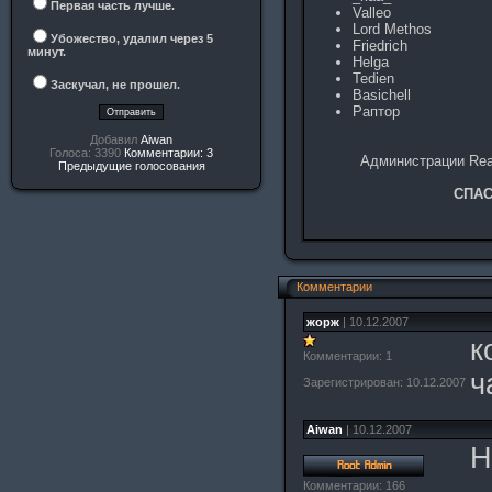
Первая часть лучше.
Valleo
Lord Methos
Убожество, удалил через 5
Friedrich
минут.
Helga
Tedien
Заскучал, не прошел.
Basichell
Раптор
Добавил
Aiwan
Голоса: 3390
Комментарии: 3
Администрации Rea
Предыдущие голосования
СПАС
Комментарии
жорж
| 10.12.2007
к
Комментарии: 1
ч
Зарегистрирован: 10.12.2007
Aiwan
| 10.12.2007
Н
Комментарии: 166