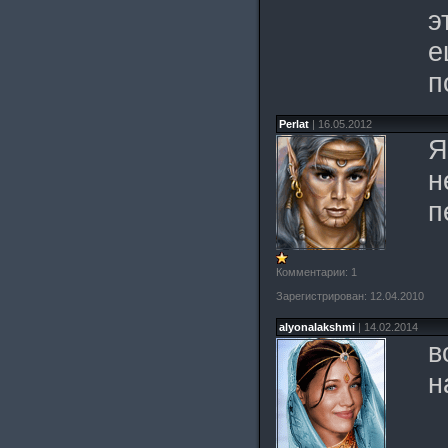
э
е
п
Perlat
| 16.05.2012
Я
н
п
Комментарии: 1
Зарегистрирован: 12.04.2010
alyonalakshmi
| 14.02.2014
в
н