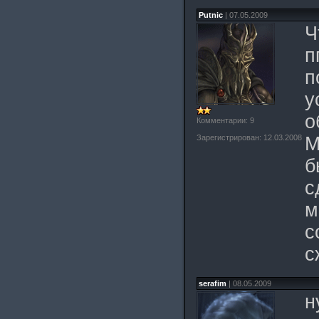
Putnic
| 07.05.2009
Ч
п
п
у
о
Комментарии: 9
Зарегистрирован: 12.03.2008
М
б
с
м
с
с
serafim
| 08.05.2009
н