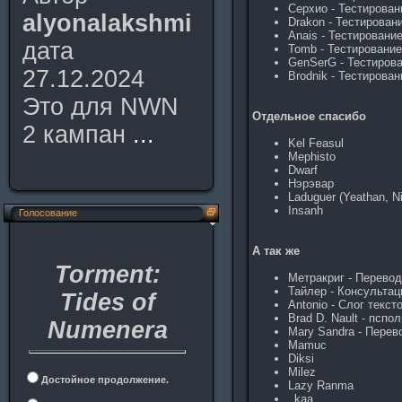
Серхио - Тестирован
alyonalakshmi
Drakon - Тестирован
Anais - Тестирование
дата
Tomb - Тестирование
GenSerG - Тестирова
27.12.2024
Brodnik - Тестирован
Это для NWN
Отдельное спасибо
2 кампан
...
Kel Feasul
Mephisto
Dwarf
Нэрэвар
Laduguer (Yeathan, N
Insanh
Голосование
А так же
Torment:
Метракриг - Перевод
Тайлер - Консультаци
Tides of
Antonio - Слог текcто
Brad D. Nault - пспо
Numenera
Mary Sandra - Перев
Mamuc
Diksi
Milez
Достойное продолжение.
Lazy Ranma
_kaa_