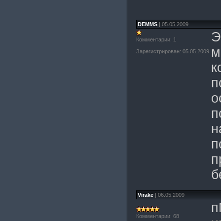
DEMMS
| 05.05.2009
Э
Комментарии: 1
м
Зарегистрирован: 05.05.2009
к
п
о
п
н
п
п
б
Virake
| 06.05.2009
п
Комментарии: 68