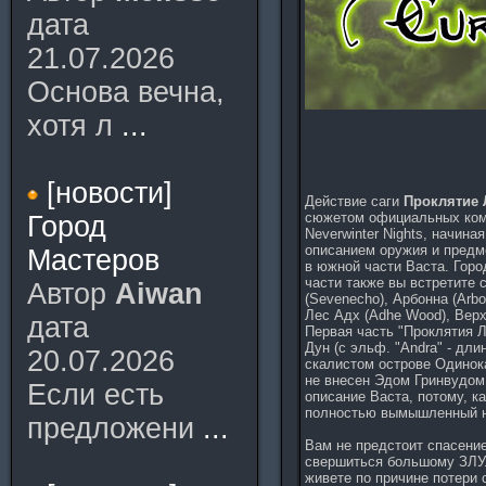
дата
21.07.2026
Основа вечна,
хотя л
...
[новости]
Действие саги
Проклятие 
сюжетом официальных комп
Город
Neverwinter Nights, начина
описанием оружия и предме
Мастеров
в южной части Васта. Горо
части также вы встретите 
Автор
Aiwan
(Sevenecho), Арбонна (Arbo
Лес Адх (Adhe Wood), Верхн
дата
Первая часть "Проклятия Л
Дун (с эльф. "Andra" - дли
20.07.2026
скалистом острове Одинока
не внесен Эдом Гринвудом 
Если есть
описание Васта, потому, к
полностью вымышленный 
предложени
...
Вам не предстоит спасение
свершиться большому ЗЛУ. 
живете по причине потери