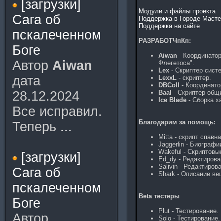
[загрузки]
Модули и файлы проекта
Сага об
Поддержка в Городе Маст
Поддержка на сайте
пскалеченном
РАЗРАБОТЧпКп:
Боге
Aiwan
- Координато
Автор
Aiwan
Флегетоса".
Lex
- Скриптер сист
дата
LexxL
- скриптер.
DBColl
- Координато
28.12.2024
Baal
- Скриптер общ
Ice Blade
- Сборка х
Все исправил.
Благодарим за помощь:
Теперь
...
Mitta - скрипт спавн
Jaggerlin - Биограф
Wakeful - Скриптов
[загрузки]
Ed_dy - Редактирова
Salivin - Редактиров
Сага об
Shark - Описание ве
пскалеченном
Beta тестеры
Боге
Plut - Тестирование.
Автор
Solo - Тестирование.