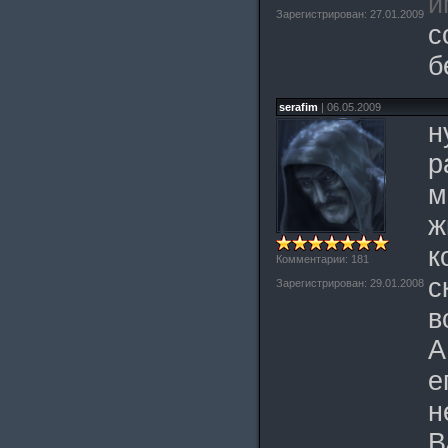
и
Зарегистрирован: 27.01.2009
с
б
serafim
| 06.05.2009
н
р
м
ж
к
Комментарии: 181
с
Зарегистрирован: 29.01.2008
в
А
е
н
В