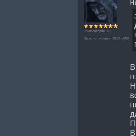
н
Комментарии: 181
Зарегистрирован: 29.01.2008
В
г
Н
в
н
д
П
В