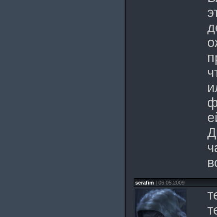
э
д
о
п
ч
и
ф
е
Д
ч
в
serafim
| 06.05.2009
т
т