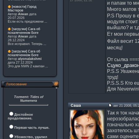
17 2008, 22:52
и папам то м
[новости] Город
Много матов
Мастеров
Автор
Aiwan
дата
P.S Прошу в е
20.07.2026
модуля стоит
Если есть предложени
...
выйшло? и т.
[загрузки] Сага об
пскалеченном Боге
Ет мои первы
Автор
Aiwan
дата
Файл весит 1
28.12.2024
Все исправил. Теперь
...
месяц!
[загрузки] Сага об
пскалеченном Боге
От сылка ==
Автор
alyonalakshmi
дата 27.12.2024
Сцуко_драко
Это для NWN 2 кампан
...
P.S.S Уважен
труд!
P.S.S.S Кто 
Голосование
Для Neverwinte
Torment: Tides of
Numenera
Саша
авг 21 2008, 05:
Так я ток нач
Достойное
нерозобралас
продолжение.
пзначально х
Первая часть лучше.
захотелось ш
сами оцените
Убожество, удалил