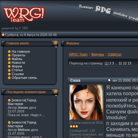
Суббота, ru 8 Августа 2026 02:48
Главное меню
Форумы
На главную
WRG! Team
::
Форумы
::
Оффтоп
Проекты
Файлы
Новости
Переход на страницу
[
1
]
2
3
...
11
12
13
Форум
Статьи
Ссылки
Обратная связь
Саша
авг 21 2008, 05:
Я канешно п
Последние комментарии
хатела попро
нелехкий и р
[новости] Город
Мастеров
полюбуйтесь д
Автор
Aiwan
дата
Скачуем файл
22.07.2026
Пока не знаю. Надо п
...
\modules'
п заходим в и
[новости] Город
ID пользователя #511
Мастеров
Скачивать мо
Автор
Melisse
дата
Сообщений: 130
21.07.2026
меньше то не
Зарегистрирован: авг
Основа вечна, хотя л
...