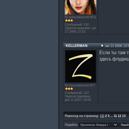
ID пользователя #511
Сообщений: 130
Зарегистрирован: авг
17 2008, 22:52
KELLERMAN
авг 21 2008, 12:
Если ты там т
здесь флудиш
ID пользователя #77
Сообщений: 123
Зарегистрирован:
дек 11 2007, 16:50
Переход на страницу
[
1
]
2
3
...
11
12
13
Перейти: