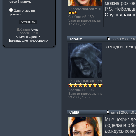
через 5 минут.
можна розгов
P.S. Небольш
ID пользователя #511
Заскучал, не
Сцуко дракон
прошел.
Сообщений: 130
Зарегистрирован: авг
17 2008, 22:52
Добавил
Aiwan
Голоса: 3390
Комментарии: 3
serafim
авг 21 2008, 10
Предыдущие голосования
сегоднч веч
ID пользователя #204
Сообщений: 1066
Зарегистрирован: янв
29 2008, 15:57
Саша
авг 21 2008, 10:
Мне нефиг де
доделала об
дождусь коме