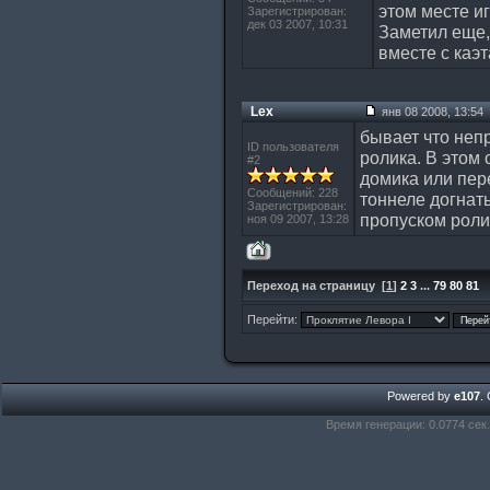
этом месте иг
Зарегистрирован:
дек 03 2007, 10:31
Заметил еще,
вместе с каэ
Lex
янв 08 2008, 13:54
бывает что неп
ID пользователя
ролика. В этом 
#2
домика или пере
Сообщений: 228
тоннеле догнат
Зарегистрирован:
пропуском роли
ноя 09 2007, 13:28
Переход на страницу
[
1
]
2
3
...
79
80
81
Перейти:
Powered by
e107
.
Время генерации: 0.0774 сек.