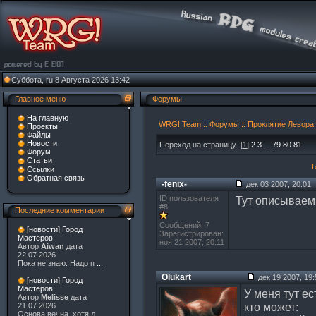
Суббота, ru 8 Августа 2026 13:42
Главное меню
Форумы
На главную
WRG! Team
::
Форумы
::
Проклятие Левора 
Проекты
Файлы
Новости
Переход на страницу
[
1
]
2
3
...
79
80
81
Форум
Статьи
Ссылки
Обратная связь
-fenix-
дек 03 2007, 20:01
ID пользователя
Тут описываем
#8
Последние комментарии
Сообщений: 7
[новости] Город
Зарегистрирован:
Мастеров
ноя 21 2007, 20:11
Автор
Aiwan
дата
22.07.2026
Пока не знаю. Надо п
...
Olukart
дек 19 2007, 19:
[новости] Город
Мастеров
У меня тут ес
Автор
Melisse
дата
кто может:
21.07.2026
Основа вечна, хотя л
...