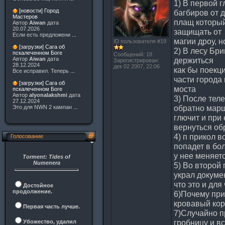
1) В первой 
[новости] Город
багбиров от 
Мастеров
плащ который
Автор
Aiwan
дата
20.07.2026
защищать от
Если есть предложени
...
магии дроу, н
ID пользователя #19
[загрузки] Сага об
2) В лесу Бр
пскалеченном Боге
Сообщений: 18
держиться
Автор
Aiwan
дата
Зарегистрирован:
28.12.2024
дек 02 2007, 22:06
как бы поекц
Все исправил. Теперь
...
части города
[загрузки] Сага об
моста
пскалеченном Боге
Автор
alyonalakshmi
дата
3) После тел
27.12.2024
обратно мар
Это для NWN 2 кампан
...
глючит и при
вернуться об
4) п прикол в
Голосование
попадет в бо
у нее меняет
Torment: Tides of
Numenera
5) Во второй 
украл докуме
что это и для
Достойное
продолжение.
6)Почему при
кровавый кор
Первая часть лучше.
7)Случайно п
гробницу и в
Убожество, удалил