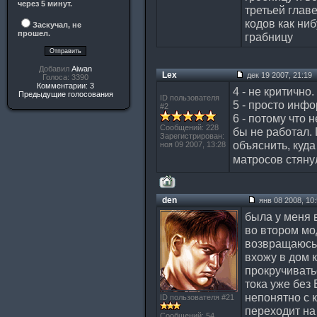
через 5 минут.
третьей главе
кодов как ни
Заскучал, не
прошел.
грабницу
Добавил
Aiwan
Lex
дек 19 2007, 21:19
Голоса: 3390
Комментарии: 3
4 - не критично
Предыдущие голосования
ID пользователя
5 - просто инф
#2
6 - потому что 
Сообщений: 228
бы не работал.
Зарегистрирован:
объяснить, куда
ноя 09 2007, 13:28
матросов стян
den
янв 08 2008, 10
была у меня в
во втором мо
возвращаюсь 
вхожу в дом 
прокручиватьс
тока уже без 
непонятно с 
ID пользователя #21
переходит на 
Сообщений: 54