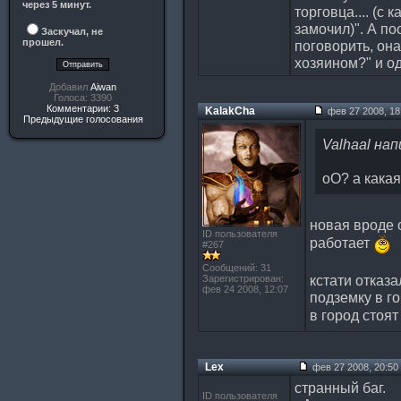
через 5 минут.
торговца.... (с 
замочил)". А по
Заскучал, не
прошел.
поговорить, он
хозяином?" и од
Добавил
Aiwan
Голоса: 3390
Комментарии: 3
KalakCha
фев 27 2008, 18
Предыдущие голосования
Valhaal нап
оО? а какая
новая вроде 
ID пользователя
работает
#267
Сообщений: 31
кстати отказ
Зарегистрирован:
фев 24 2008, 12:07
подземку в г
в город стоя
Lex
фев 27 2008, 20:50
странный баг.
ID пользователя