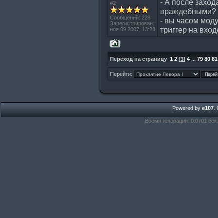
- А после заход
#2
враждебными?
Сообщений: 228
- вы часом мод
Зарегистрирован:
триггер на вход
ноя 09 2007, 13:28
Переход на страницу
1
2
[
3
]
4
...
79
80
81
Перейти:
Powered by
e107
.
Время генерации: 0.0701 сек.