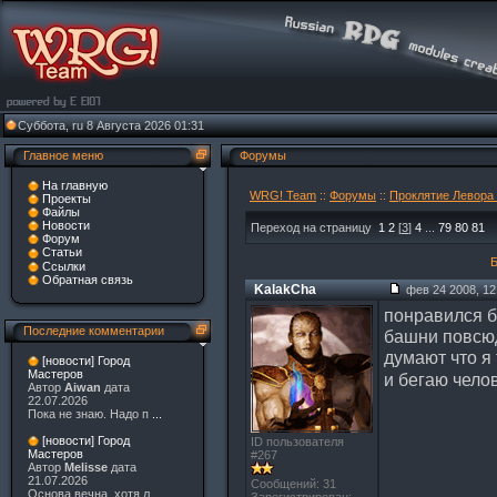
Суббота, ru 8 Августа 2026 01:31
Главное меню
Форумы
На главную
WRG! Team
::
Форумы
::
Проклятие Левора 
Проекты
Файлы
Новости
Переход на страницу
1
2
[
3
]
4
...
79
80
81
Форум
Статьи
Ссылки
Обратная связь
KalakCha
фев 24 2008, 12
понравился б
Последние комментарии
башни повсюд
думают что я 
[новости] Город
Мастеров
и бегаю чел
Автор
Aiwan
дата
22.07.2026
Пока не знаю. Надо п
...
[новости] Город
ID пользователя
Мастеров
#267
Автор
Melisse
дата
21.07.2026
Сообщений: 31
Основа вечна, хотя л
...