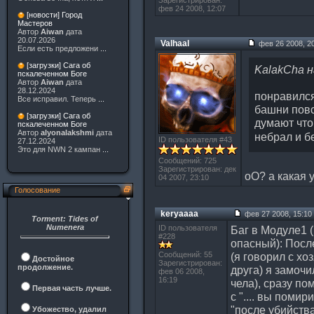
Зарегистрирован:
фев 24 2008, 12:07
[новости] Город
Мастеров
Автор
Aiwan
дата
20.07.2026
Valhaal
фев 26 2008, 2
Если есть предложени
...
[загрузки] Сага об
KalakCha 
пскалеченном Боге
Автор
Aiwan
дата
28.12.2024
понравился
Все исправил. Теперь
...
башни повс
[загрузки] Сага об
думают что 
пскалеченном Боге
Автор
alyonalakshmi
дата
небрал и б
ID пользователя #43
27.12.2024
Это для NWN 2 кампан
...
Сообщений: 725
Зарегистрирован: дек
оО? а какая 
04 2007, 23:10
Голосование
keryaaaa
фев 27 2008, 15:10
Torment: Tides of
Numenera
ID пользователя
Баг в Модуле1 (
#228
опасный): Посл
Сообщений: 55
(я говорил с хо
Достойное
Зарегистрирован:
продолжение.
друга) я замочи
фев 06 2008,
16:19
чела), сразу по
Первая часть лучше.
с ".... вы помири
"после убийств
Убожество, удалил