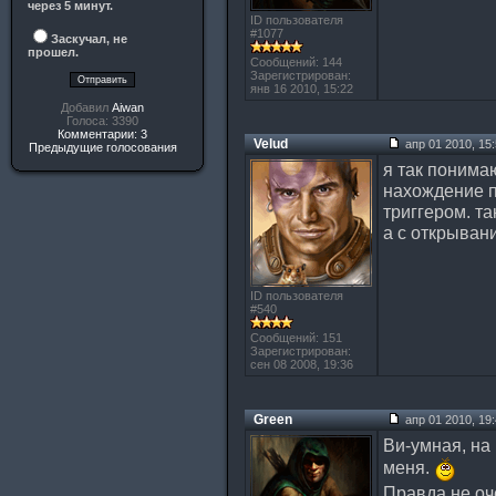
через 5 минут.
ID пользователя
#1077
Заскучал, не
прошел.
Сообщений: 144
Зарегистрирован:
янв 16 2010, 15:22
Добавил
Aiwan
Голоса: 3390
Комментарии: 3
Velud
апр 01 2010, 15
Предыдущие голосования
я так понима
нахождение п
триггером. та
а с открыван
ID пользователя
#540
Сообщений: 151
Зарегистрирован:
сен 08 2008, 19:36
Green
апр 01 2010, 19
Ви-умная, на 
меня.
Правда не оч