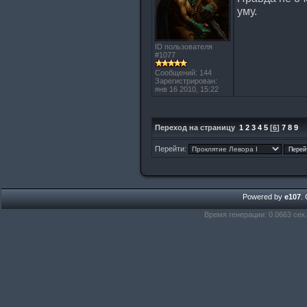
уму.
ID пользователя
#1077
Сообщений: 144
Зарегистрирован:
янв 16 2010, 15:22
Переход на страницу
1
2
3
4
5
[
6
]
7
8
9
Перейти:
Powered by
e107
.
Время генерации: 0.0663 сек.