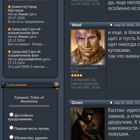
Зарегистрирован:
да, еще непло
сен 08 2008, 19:36
[новости] Город
особенно есл
Мастеров
Автор
Aiwan
дата
20.07.2026
Если есть предложени
...
Velud
мар 31 2010, 23
[загрузки] Сага об
и еще, в бли
пскалеченном Боге
Автор
Aiwan
дата
щит. и пусть 
28.12.2024
щит никогда с
Все исправил. Теперь
...
кулаками.
[загрузки] Сага об
так что инве
пскалеченном Боге
Автор
alyonalakshmi
дата
27.12.2024
Это для NWN 2 кампан
...
ID пользователя
#540
Сообщений: 151
Зарегистрирован:
Голосование
сен 08 2008, 19:36
Torment: Tides of
Numenera
Green
апр 01 2010, 13
Каэтан- идиот
замков, а от
Достойное
продолжение.
двуручник. К
наклонности-
Первая часть лучше.
ловушки.
Убожество, удалил