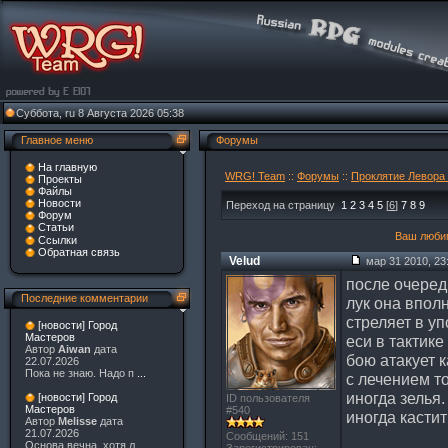
Суббота, ru 8 Августа 2026 05:38
Главное меню
Форумы
На главную
WRG! Team
::
Форумы
::
Проклятие Левора 
Проекты
Файлы
Новости
Переход на страницу
1
2
3
4
5
[
6
]
7
8
9
Форум
Статьи
Ваш любим
Ссылки
Обратная связь
Velud
мар 31 2010, 23
после очеред
Последние комментарии
лук она вполн
стреляет в уп
[новости] Город
Мастеров
еси в тактике
Автор
Aiwan
дата
бою атакует к
22.07.2026
Пока не знаю. Надо п
...
с лечением т
иногда зелья.
[новости] Город
ID пользователя
Мастеров
#540
иногда кастит
Автор
Melisse
дата
21.07.2026
Сообщений: 151
Основа вечна, хотя л
...