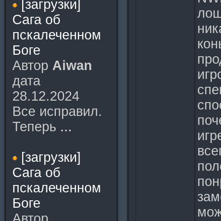
[загрузки]
лош
Сага об
ник
пскалеченном
кон
Боге
про
Автор
Aiwan
игр
дата
спе
28.12.2024
спо
Все исправил.
поч
Теперь
...
игр
все
[загрузки]
пол
Сага об
пон
пскалеченном
зам
Боге
мож
Автор