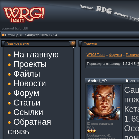
Пятница, ru 7 Августа 2026 17:54
Главное меню
Форумы
На главную
WRG! Team
::
Форумы
::
Техниче
Проекты
Переход на страницу
1
2
3
4
5
[
Файлы
Новости
Andrei_YP
окт 11
Саш
Форум
пож
Статьи
Кст
Ссылки
1.6
Обратная
ID пользователя
Осо
#239
связь
Сообщений: 41
пон