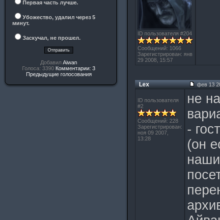
Первая часть лучше.
Убожество, удалил через 5
минут.
ID пользователя #204
Заскучал, не прошел.
Сообщений: 1066
Зарегистрирован: янв
29 2008, 15:57
Добавил
Aiwan
Голоса: 3390
Комментарии: 3
Предыдущие голосования
Lex
фев 13 20
не н
ID пользователя
#2
вари
Сообщений: 228
- гос
Зарегистрирован:
ноя 09 2007,
13:28
(он е
наши
посе
пере
архи