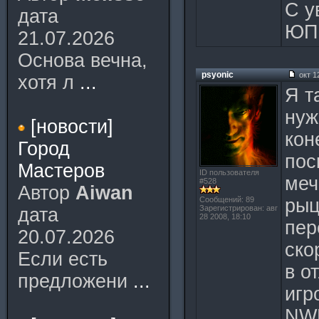
С у
дата
ЮП
21.07.2026
Основа вечна,
psyonic
окт 1
хотя л
...
Я т
нуж
[новости]
кон
Город
пос
Мастеров
ID пользователя
меч
#528
Автор
Aiwan
Сообщений: 89
рыц
Зарегистрирован: авг
дата
28 2008, 18:10
пер
20.07.2026
ско
Если есть
в о
предложени
...
игр
NWN