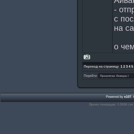
Айва
- отп
с по
на са
о че
Переход на страницу
1
2
3
4
5
Перейти:
Powered by
e107
.
Время генерации: 0.0696 сек.