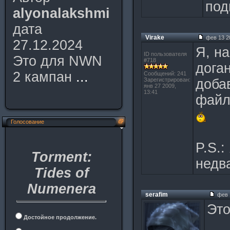
под
alyonalakshmi
дата
Virake
фев 13 20
27.12.2024
Я, на
ID пользователя
Это для NWN
#718
доган
2 кампан
...
Сообщений: 241
Зарегистрирован:
добав
янв 27 2009,
13:41
файл
Голосование
P.S.:
Torment:
недв
Tides of
Numenera
serafim
фев 1
Это
Достойное продолжение.