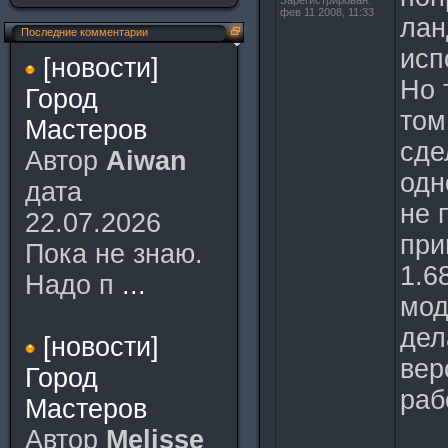
Зарегистрирован:
фев 11 2008, 11:33
лан
Последние комментарии
исп
[новости]
Но 
Город
том
Мастеров
сде
Автор
Aiwan
одн
дата
не 
22.07.2026
при
Пока не знаю.
1.6
Надо п
...
мод
дел
[новости]
вер
Город
раб
Мастеров
Автор
Melisse