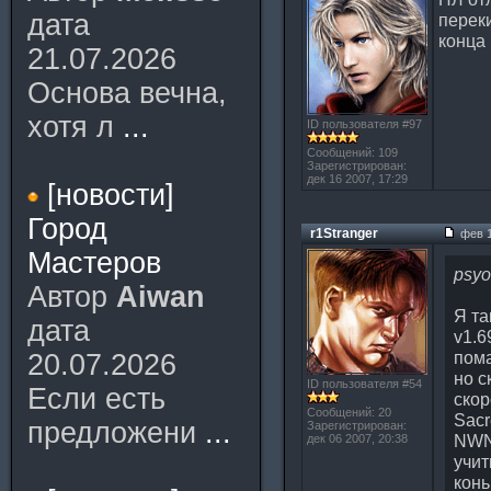
дата
переки
конца
21.07.2026
Основа вечна,
хотя л
...
ID пользователя #97
Сообщений: 109
Зарегистрирован:
дек 16 2007, 17:29
[новости]
Город
r1Stranger
фев 1
Мастеров
psyo
Автор
Aiwan
Я та
дата
v1.6
пома
20.07.2026
но с
ID пользователя #54
Если есть
скор
Сообщений: 20
Sacr
предложени
...
Зарегистрирован:
NWN
дек 06 2007, 20:38
учит
конь