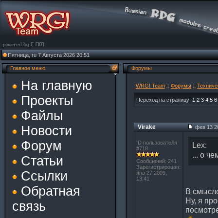
Пятница, ru 7 Августа 2026 20:51
Главное меню
Форумы
На главную
WRG! Team
::
Форумы
::
Техниче
Проекты
Переход на страницу
1
2
3
4
5
6
Файлы
Новости
Virake
фев 13 20
Форум
ID пользователя
Lex:
#718
... о ч
Статьи
Сообщений: 241
Зарегистрирован:
Ссылки
янв 27 2009,
13:41
Обратная
В смысле
Ну, я пр
связь
посмотре