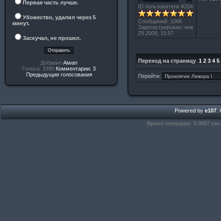
Первая часть лучше.
ID пользователя #204
Убожество, удалил через 5
Сообщений: 1066
минут.
Зарегистрирован: янв
29 2008, 15:57
Заскучал, не прошел.
Переход на страницу
1
2
3
4
5
Добавил
Aiwan
Голоса: 3390
Комментарии: 3
Предыдущие голосования
Перейти:
Powered by
e107
.
Время генерации: 0.0687 сек.