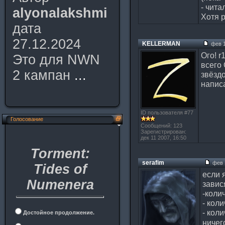
- чита
alyonalakshmi
Хотя 
дата
27.12.2024
KELLERMAN
фев 1
Ого! r
Это для NWN
всего
2 кампан
...
звёздо
напис
ID пользователя #77
Голосование
Сообщений: 123
Зарегистрирован:
дек 11 2007, 16:50
Torment:
serafim
фев 1
Tides of
если 
Numenera
завися
-коли
- кол
- кол
Достойное продолжение.
ничег