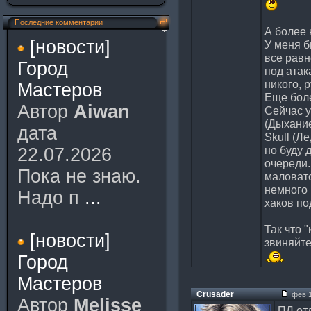
Последние комментарии
А более 
[новости]
У меня б
все равн
Город
под атак
никого, р
Мастеров
Еще боле
Автор
Aiwan
Сейчас у
(Дыхание
дата
Skull (Л
но буду 
22.07.2026
очереди.
Пока не знаю.
маловато
немного 
Надо п
...
хаков под
Так что "
[новости]
звиняйте
Город
Мастеров
Crusader
фев 1
Автор
Melisse
ПЛ отл