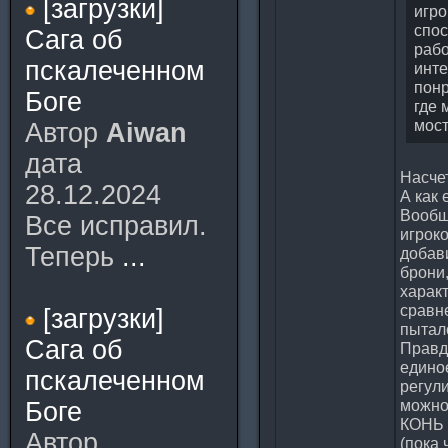
[загрузки]
игро
спос
Сага об
рабо
пскалеченном
инте
понр
Боге
где 
мост
Автор
Aiwan
дата
Насчет
28.12.2024
А как 
Вообщ
Все исправил.
игрок
Теперь
...
добав
брони,
харак
сравне
[загрузки]
пытал
Сага об
Правд
единое
пскалеченном
регул
можно
Боге
КОНЬ 
Автор
(пока 