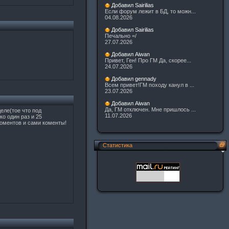
Добавил Sairilias
Если форум лежит в БД, то можн...
04.08.2026
Добавил Sairilias
Печально =/
27.07.2026
Добавил Aiwan
Привет, Ген! Про ГМ Да, скорее...
24.07.2026
Добавил gennady
Всем привет!ГМ походу канул в ...
23.07.2026
Добавил Aiwan
Да, ГМ отключен. Мне пришлось ...
еле(тое что под
11.07.2026
о один раз и 25
коментов и сами коменты!
Статистика