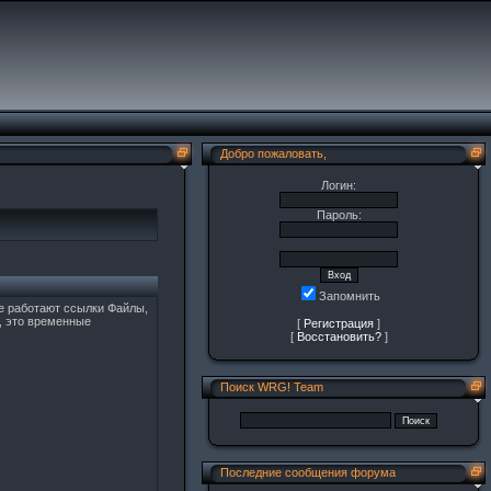
Добро пожаловать,
Логин:
Пароль:
Запомнить
не работают ссылки Файлы,
ь, это временные
[
Регистрация
]
[
Восстановить?
]
Поиск WRG! Team
Последние сообщения форума