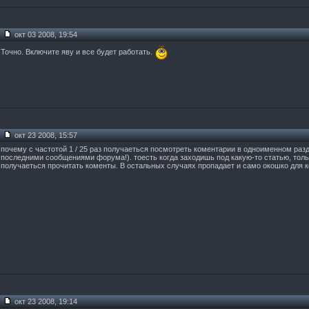
окт 03 2008, 19:54
Точно. Включите яву и все будет работать.
окт 23 2008, 15:57
почему с частотой 1 / 25 раз получаеться посмотреть коментарии в одноименном разд
последними сообщениями форума!). тоесть когда заходишь под какую-то статью, тольк
получаеться прочитать коменты. В остальных случаях пропадает и само окошко для 
окт 23 2008, 19:14