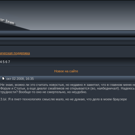
ническая поддержка
4
5
6
7
Новое на сайте
окт 02 2008, 16:35
Не знаю, можно ли это считать новостью, но недавно я заметил, что в главном меню 
Форум и Статьи, а еще диалог смайликов не открывается (во, наябедничал!). Надеюс
трудности? Вообще-то оно не смертельно, но неудобно.
З.Ы. Я в пнет-технологиях смыслю мало, но не думаю, что дело в моем браузере