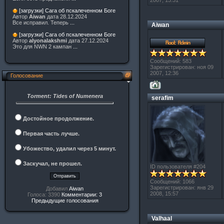
2007, 13:31
[загрузки] Сага об пскалеченном Боге
Автор
Aiwan
дата 28.12.2024
Все исправил. Теперь
...
Aiwan
[загрузки] Сага об пскалеченном Боге
Автор
alyonalakshmi
дата 27.12.2024
Это для NWN 2 кампан
...
Сообщений: 583
Зарегистрирован: ноя 09
2007, 12:36
Голосование
Torment: Tides of Numenera
serafim
Достойное продолжение.
Первая часть лучше.
Убожество, удалил через 5 минут.
Заскучал, не прошел.
ID пользователя #204
Сообщений: 1066
Зарегистрирован: янв 29
Добавил
Aiwan
2008, 15:57
Голоса: 3390
Комментарии: 3
Предыдущие голосования
Valhaal