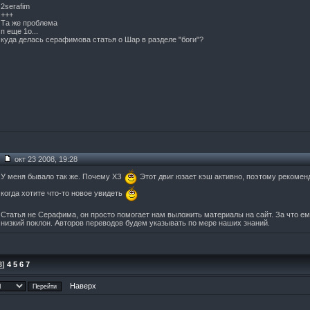
2serafim
+++
Та же проблема
п еще 1о...
куда делась серафимова статья о Шар в разделе "боги"?
окт 23 2008, 19:28
У меня бывало так же. Почему ХЗ
Этот двиг юзает кэш активно, поэтому рекомен
когда хотите что-то новое увидеть
Статья не Серафима, он просто помогает нам выложить материалы на сайт. За что ему
низкий поклон. Авторов переводов будем указывать по мере наших знаний.
3
]
4
5
6
7
Наверх