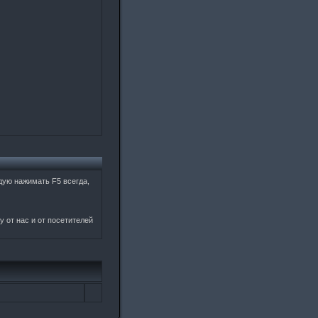
дую нажимать F5 всегда,
 от нас и от посетителей