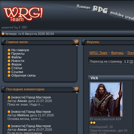
Четверг, ru 6 Августа 2026 00:04
Главное меню
Форумы
На главную
WRG! Team
::
Форумы
::
Тех
Проекты
Файлы
Новости
Переход на страницу
1
2
[
3
]
Форум
Статьи
Ссылки
Обратная связь
Vick
Последние комментарии
[новости] Город Мастеров
Автор
Aiwan
дата 22.07.2026
Пока не знаю. Надо п
...
[новости] Город Мастеров
Автор
Melisse
дата 21.07.2026
Основа вечна, хотя л
...
ID пользователя #34
[новости] Город Мастеров
Сообщений: 28
Автор
Aiwan
дата 20.07.2026
Зарегистрирован: дек 04
Если есть предложени
...