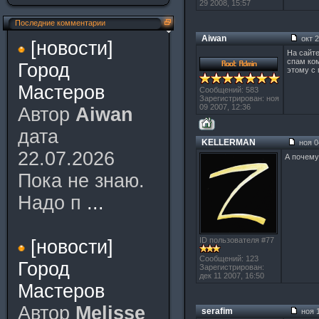
29 2008, 15:57
Последние комментарии
Aiwan
окт 2
[новости]
На сайте
спам ко
Город
этому с
Мастеров
Сообщений: 583
Зарегистрирован: ноя
09 2007, 12:36
Автор
Aiwan
дата
KELLERMAN
ноя 0
22.07.2026
А почему
Пока не знаю.
Надо п
...
ID пользователя #77
[новости]
Сообщений: 123
Город
Зарегистрирован:
дек 11 2007, 16:50
Мастеров
Автор
Melisse
serafim
ноя 1