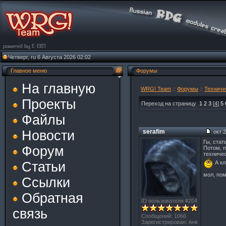
Четверг, ru 6 Августа 2026 02:02
Главное меню
Форумы
На главную
WRG! Team
::
Форумы
::
Техниче
Проекты
Переход на страницу
1
2
3
[
4
]
5
Файлы
Новости
serafim
окт 2
Гы, стат
Форум
Потом, 
техничес
А кл
Статьи
мол, по
Ссылки
Обратная
ID пользователя #204
связь
Сообщений: 1066
Зарегистрирован: янв