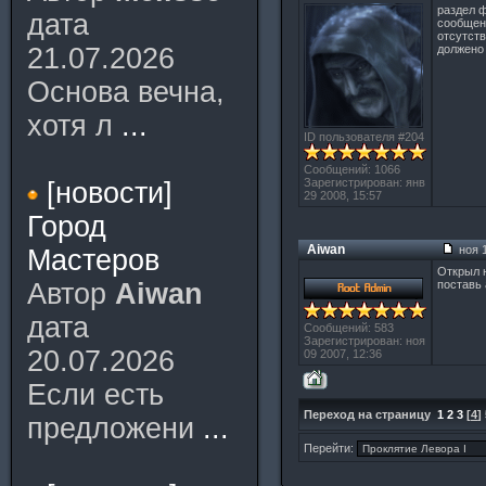
раздел ф
дата
сообщен
отсутств
21.07.2026
должено 
Основа вечна,
хотя л
...
ID пользователя #204
Сообщений: 1066
Зарегистрирован: янв
[новости]
29 2008, 15:57
Город
Aiwan
ноя 1
Мастеров
Открыл н
Автор
Aiwan
поставь 
дата
Сообщений: 583
Зарегистрирован: ноя
20.07.2026
09 2007, 12:36
Если есть
Переход на страницу
1
2
3
[
4
]
предложени
...
Перейти: