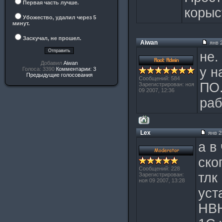
Первая часть лучше.
корыс
Убожество, удалил через 5
минут.
Заскучал, не прошел.
Aiwan
янв 2
не.
Добавил
Aiwan
у н
Голоса: 3390
Комментарии: 3
Предыдущие голосования
Сообщений: 584
ПО.
Зарегистрирован: ноя
09 2007, 12:36
раб
Lex
янв 2
а в
ско
Сообщений: 228
тлк
Зарегистрирован:
ноя 09 2007, 13:28
уст
НВН