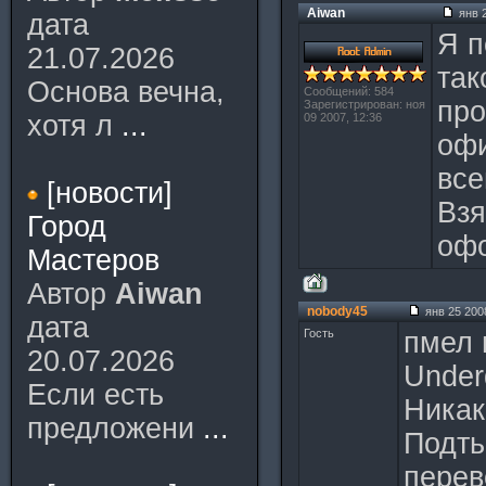
Aiwan
янв 2
дата
Я п
21.07.2026
так
Основа вечна,
Сообщений: 584
про
Зарегистрирован: ноя
хотя л
...
09 2007, 12:36
офи
все
[новости]
Взя
Город
офо
Мастеров
Автор
Aiwan
nobody45
янв 25 2008
дата
Гость
пмел 
20.07.2026
Under
Если есть
Никак
предложени
...
Подть
перев