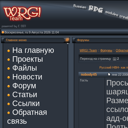
Воскресенье, ru 9 Августа 2026 11:04
Главное меню
Форумы
На главную
WRG! Team
::
Форумы
::
Обратна
Проекты
Переход на страницу
[
1
]
2
Файлы
Русский НВН- как 
Новости
nobody45
янв 22 2008
Гость
Прось
Форум
шарящ
Статьи
Разме
Ссылки
ссыло
Обратная
адд-о
связь
Подть