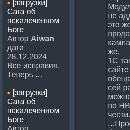
[загрузки]
Модул
Сага об
не ад
пскалеченном
это ж
Боге
продо
Автор
Aiwan
кампа
дата
же.
28.12.2024
1С та
Все исправил.
сайте
Теперь
...
обеща
сей р
[загрузки]
можно
Сага об
по НВ
пскалеченном
чести
Боге
...Пр
Автор