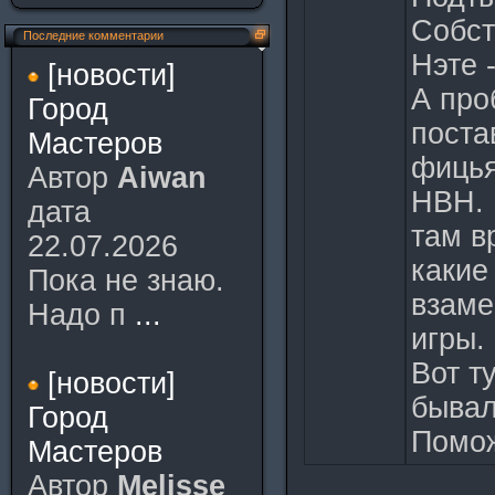
Собст
Последние комментарии
Нэте 
[новости]
А про
Город
поста
Мастеров
фицья
Автор
Aiwan
НВН.
дата
там в
22.07.2026
какие
Пока не знаю.
взаме
Надо п
...
игры.
Вот т
[новости]
бывал
Город
Помо
Мастеров
Автор
Melisse