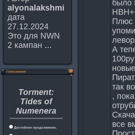
было 
alyonalakshmi
НВН+
дата
Плюс 
27.12.2024
упоми
Это для NWN
левор
2 кампан
...
А теп
100ру
новые
Голосование
Пират
так в
Torment:
, пок
Tides of
отруб
Numenera
Скача
все в
Достойное продолжение.
Прост