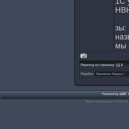
1С 
НВН
зы:
наз
мы 
Переход на страницу
[
1
]
2
Перейти:
Powered by
e107
.
Время генерации: 0.0703 сек.