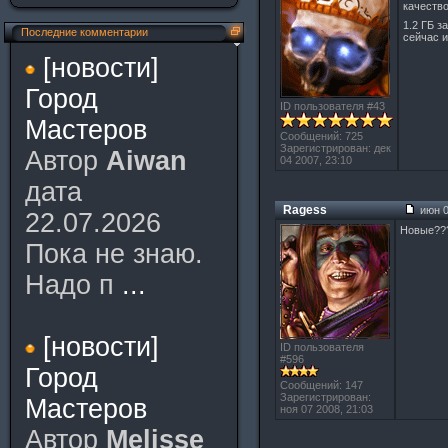
качеств
1.2 ГБ з
Последние комментарии
сейчас и
[новости]
Город
ID пользователя #43
Мастеров
Сообщений: 725
Зарегистрирован: дек
Автор
Aiwan
04 2007, 23:10
дата
Ragess
июн 0
22.07.2026
Новые???
Пока не знаю.
Надо п
...
[новости]
ID пользователя
#596
Город
Сообщений: 147
Зарегистрирован:
Мастеров
ноя 07 2008, 21:03
Автор
Melisse