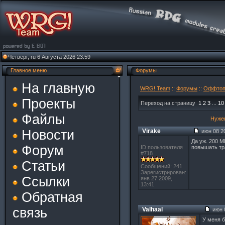
Четверг, ru 6 Августа 2026 23:59
Главное меню
Форумы
На главную
WRG! Team
::
Форумы
::
Оффто
Проекты
Переход на страницу
1
2
3
...
10
Файлы
Нужен
Новости
Virake
июн 08 20
Да уж. 200 М
Форум
ID пользователя
повышать тра
#718
Статьи
Сообщений: 241
Зарегистрирован:
Ссылки
янв 27 2009,
13:41
Обратная
связь
Valhaal
июн 0
У меня б