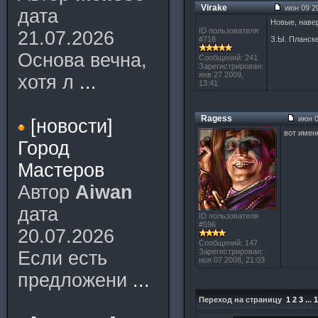
Virake
июн 09 20
дата
Новые, наве
ID пользователя
21.07.2026
#718
З.Ы. Планске
Основа вечна,
Сообщений: 241
Зарегистрирован:
янв 27 2009,
хотя л
...
13:41
Ragess
июн 0
[новости]
вот имен
Город
Мастеров
Автор
Aiwan
дата
ID пользователя
#596
20.07.2026
Сообщений: 147
Зарегистрирован:
Если есть
ноя 07 2008, 21:03
предложени
...
Переход на страницу
1
2
3
...
1