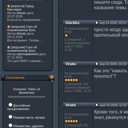
пишите сюда. Та
[новости] Город
название темы.
Мастеров
Автор
Aiwan
дата
20.07.2026
Если есть предложени
...
AlucbKa
апр 14 2009, 20:21
[загрузки] Сага об
ID пользователя
просто когда з
пскалеченном Боге
#765
Автор
Aiwan
дата
прописывай resu
28.12.2024
Сообщений: 2
Все исправил. Теперь
...
Зарегистрирован:
мар 07 2009,
[загрузки] Сага об
11:46
пскалеченном Боге
Автор
alyonalakshmi
дата
27.12.2024
Это для NWN 2 кампан
...
Virake
апр 15 2009, 18:18
Как это "нажать
ID пользователя
resurrect"?
#718
Голосование
Сообщений: 241
Зарегистрирован:
Torment: Tides of
янв 27 2009, 13:41
Numenera
Virake
мая 15 2009, 11:52
Достойное
продолжение.
Кроме того, я н
ID пользователя
знал, рванулся 
Первая часть лучше.
#718
Сообщений: 241
Убожество, удалил