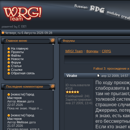
Четверг, ru 6 Августа 2026 09:28
Главное меню
Форумы
На главную
WRG! Team
::
Форумы
::
CRPG
Проекты
Файлы
Новости
Форум
Статьи
Fallout 3: прохождение 
Ссылки
Обратная связь
Virake
апр 12 2009, 14:57
По ходу прохожд
ID пользователя
Последние комментарии
слаборазвита в
#718
там не прыгают,
[новости] Город
Сообщений: 241
Мастеров
толковой систе
Зарегистрирован:
Автор
Aiwan
дата
янв 27 2009, 13:41
страшное случи
22.07.2026
Пока не знаю. Надо п
...
Джеррико, поте
я знаю, есть ка
[новости] Город
Мастеров
его бессмертным
Автор
Melisse
дата
Если кто знает 
21.07.2026
Основа вечна, хотя л
...