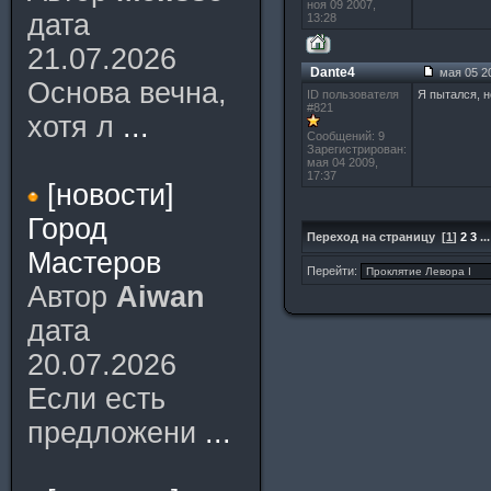
ноя 09 2007,
дата
13:28
21.07.2026
Dante4
мая 05 20
Основа вечна,
ID пользователя
Я пытался, н
#821
хотя л
...
Сообщений: 9
Зарегистрирован:
мая 04 2009,
17:37
[новости]
Город
Переход на страницу
[
1
]
2
3
..
Мастеров
Перейти:
Автор
Aiwan
дата
20.07.2026
Если есть
предложени
...