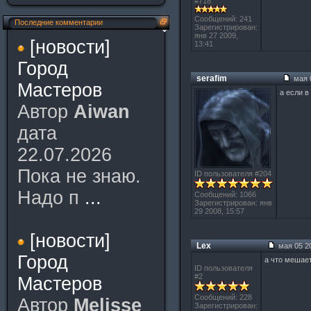
#718
Сообщений: 241
Последние комментарии
Зарегистрирован:
янв 27 2009,
[новости]
13:41
Город
serafim
мая 0
Мастеров
а если в
Автор
Aiwan
дата
22.07.2026
Пока не знаю.
ID пользователя #204
Надо п
...
Сообщений: 1066
Зарегистрирован: янв
29 2008, 15:57
[новости]
Lex
мая 05 20
Город
а что мешае
ID пользователя
#2
Мастеров
Сообщений: 228
Автор
Melisse
Зарегистрирован: