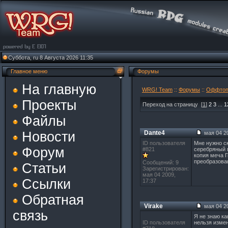
Суббота, ru 8 Августа 2026 11:35
Главное меню
Форумы
На главную
WRG! Team
::
Форумы
::
Оффто
Проекты
Переход на страницу
[
1
]
2
3
...
1
Файлы
Новости
Dante4
мая 04 20
ID пользователя
Мне нужно с
Форум
#821
серебряный м
копия меча Г
преобразован
Сообщений: 9
Статьи
Зарегистрирован:
мая 04 2009,
Ссылки
17:37
Обратная
Virake
мая 04 20
связь
Я не знаю ка
ID пользователя
нельзя измен