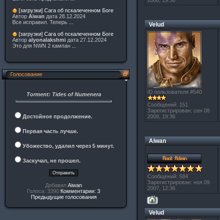
2008, 19:36
[загрузки] Сага об пскалеченном Боге
Автор
Aiwan
дата 28.12.2024
Все исправил. Теперь
...
Velud
[загрузки] Сага об пскалеченном Боге
Автор
alyonalakshmi
дата 27.12.2024
Это для NWN 2 кампан
...
Голосование
ID пользователя #540
Torment: Tides of Numenera
Сообщений: 151
Зарегистрирован: сен 08
Достойное продолжение.
2008, 19:36
Первая часть лучше.
Aiwan
Убожество, удалил через 5 минут.
Заскучал, не прошел.
Сообщений: 584
Зарегистрирован: ноя 09
Добавил
Aiwan
2007, 12:36
Голоса: 3390
Комментарии: 3
Предыдущие голосования
Velud