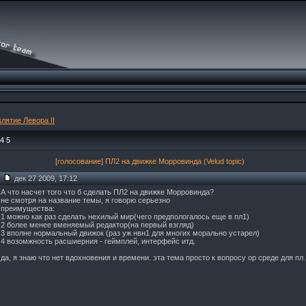
лятие Левора II
4
5
[голосование] ПЛ2 на движке Морровинда (Velud topic)
дек 27 2009, 17:12
А что насчет того что б сделать ПЛ2 на движке Морровинда?
не смотря на название темы, я говорю серьезно
преимущества:
1 можно как раз сделать нехилый мир(чего предпологалось еще в пл1)
2 более менее вменяемый редактор(на первый взгляд)
3 вполне нормальный движок (раз уж нвн1 для многих морально устарел)
4 возомжность расшиерния - геймплей, интерфейс итд.
да, я знаю что нет вдохновения и времени. эта тема просто к вопросу ор среде для пл.