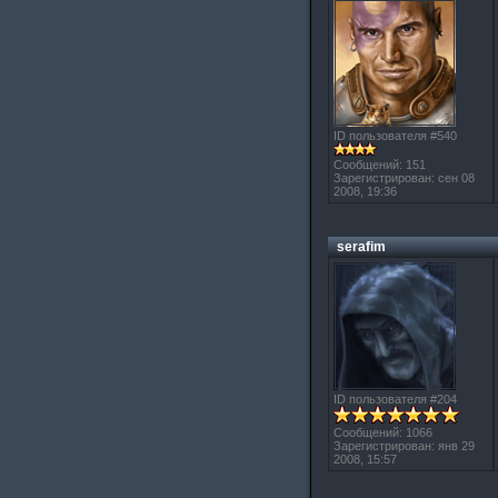
ID пользователя #540
Сообщений: 151
Зарегистрирован: сен 08
2008, 19:36
serafim
ID пользователя #204
Сообщений: 1066
Зарегистрирован: янв 29
2008, 15:57