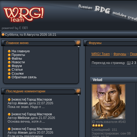
Суббота, ru 8 Августа 2026 16:21
Главное меню
Форумы
На главную
WRG! Team
::
Форумы
::
Прок
Проекты
Файлы
Новости
Переход на страницу
[
1
]
2
3
Форум
Статьи
Ссылки
Обратная связь
Velud
Последние комментарии
[новости] Город Мастеров
Автор
Aiwan
дата 22.07.2026
Пока не знаю. Надо п
...
[новости] Город Мастеров
Автор
Melisse
дата 21.07.2026
Основа вечна, хотя л
...
ID пользователя #540
[новости] Город Мастеров
Сообщений: 151
Автор
Aiwan
дата 20.07.2026
Зарегистрирован: сен 08
Если есть предложени
...