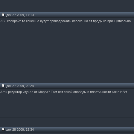
дек 27 2009, 17:13
ЗЫ: копирайт то конешно будет принадлежать бесеке, но ет вродь не принципиально
дек 27 2009, 20:24
А ты редактор изучал от Морра? Там нет такой свободы и пластичности как в НВН.
дек 28 2009, 13:34