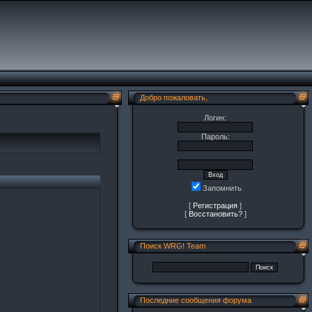
Добро пожаловать,
Логин:
Пароль:
Запомнить
[
Регистрация
]
[
Восстановить?
]
Поиск WRG! Team
Последние сообщения форума