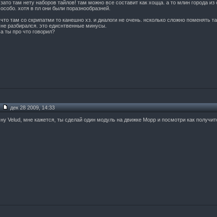
зато там нету наборов тайлов! там можно все составит как хоцца. а то млин города из 
особо. хотя в пл они были поразнообразней.
что там со скрипатми то канешно хз. и диалоги не очень. нсколько сложно поменять т
не разбирался. это едиснтвенные минусы.
а ты про что говорил?
дек 28 2009, 14:33
ну Velud, мне кажется, ты сделай один модуль на движке Морр и посмотри как получи