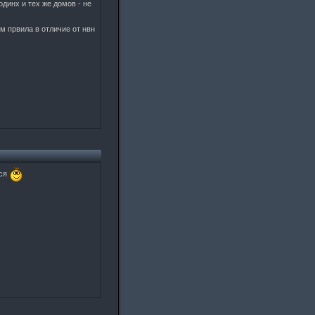
одинх и тех же домов - не
ам првила в отличие от нвн
тся