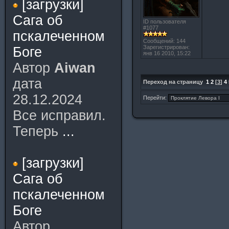
[загрузки]
Сага об
ID пользователя
#1077
пскалеченном
Сообщений: 144
Зарегистрирован:
Боге
янв 16 2010, 15:22
Автор
Aiwan
дата
Переход на страницу
1
2
[
3
]
4
28.12.2024
Перейти:
Все исправил.
Теперь
...
[загрузки]
Сага об
пскалеченном
Боге
Автор