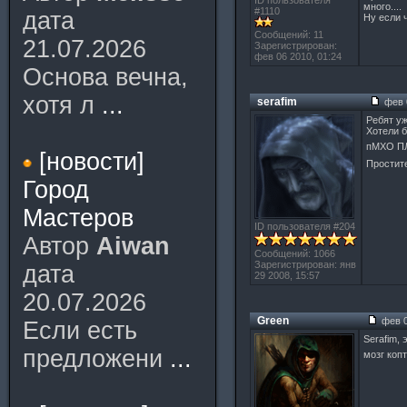
ID пользователя
много....
#1110
дата
Ну если 
Сообщений: 11
21.07.2026
Зарегистрирован:
фев 06 2010, 01:24
Основа вечна,
хотя л
...
serafim
фев 0
Ребят уж
Хотели б
пМХО ПЛ 
[новости]
Простите
Город
Мастеров
ID пользователя #204
Автор
Aiwan
Сообщений: 1066
Зарегистрирован: янв
дата
29 2008, 15:57
20.07.2026
Green
фев 0
Если есть
Serafim,
предложени
...
мозг коп