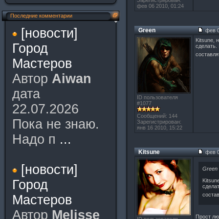
Зарегистрирован:
фев 06 2010, 01:24
Последние комментарии
[новости]
Green
фев 0
Kitsune,
Город
сделать.
составля
Мастеров
Автор
Aiwan
дата
ID пользователя
#1077
22.07.2026
Сообщений: 144
Пока не знаю.
Зарегистрирован:
янв 16 2010, 15:22
Надо п
...
Kitsune
фев 0
[новости]
Green
Город
Kitsun
сделат
состав
Мастеров
Автор
Melisse
Прост лю