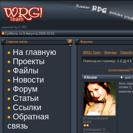
Суббота, ru 8 Августа 2026 22:01
Главное меню
Форумы
На главную
WRG! Team
::
Форумы
::
Проклят
Проекты
Переход на страницу
1
2
[
3
]
4
5
Файлы
[голосование] П
Новости
Kitsune
фев 0
Хоть пон
Форум
готики 2
понятия
Статьи
Ссылки
Обратная
ID пользователя
#1110
связь
Сообщений: 11