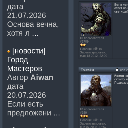
дата
Вот в ко
ответ на
светящий
21.07.2026
Основа вечна,
хотя л
...
ID пользователя
#1709
[новости]
Сообщений: 10
Зарегистрирован:
мая 18 2012, 22:20
Город
Мастеров
Toutaku
ноя 2
Автор
Aiwan
Fomor
эт
сюжету и
Подразум
дата
20.07.2026
Если есть
ID пользователя
предложени
...
#159
Сообщений: 50
Зарегистрирован:
янв 07 2008, 13:57