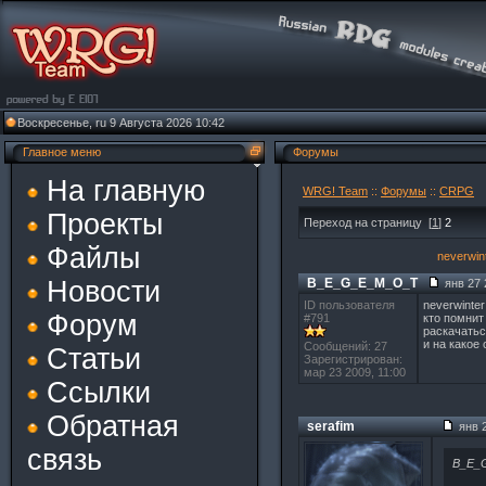
Воскресенье, ru 9 Августа 2026 10:42
Главное меню
Форумы
На главную
WRG! Team
::
Форумы
::
CRPG
Проекты
Переход на страницу
[
1
]
2
Файлы
neverwin
Новости
B_E_G_E_M_O_T
янв 27 
ID пользователя
neverwinter
Форум
#791
кто помнит
раскачатьс
и на какое
Сообщений: 27
Статьи
Зарегистрирован:
мар 23 2009, 11:00
Ссылки
Обратная
serafim
янв 2
связь
B_E_