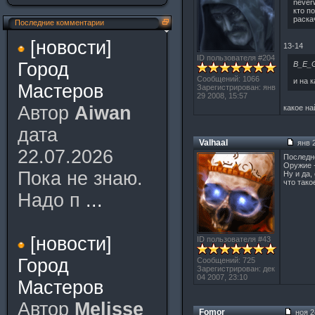
neverw
кто п
раска
Последние комментарии
[новости]
13-14
ID пользователя #204
Город
B_E_
Сообщений: 1066
и на 
Мастеров
Зарегистрирован: янв
29 2008, 15:57
Автор
Aiwan
какое н
дата
Valhaal
янв 2
22.07.2026
Последне
Оружие -
Пока не знаю.
Ну и да,
что тако
Надо п
...
[новости]
ID пользователя #43
Город
Сообщений: 725
Зарегистрирован: дек
04 2007, 23:10
Мастеров
Автор
Melisse
Fomor
ноя 2