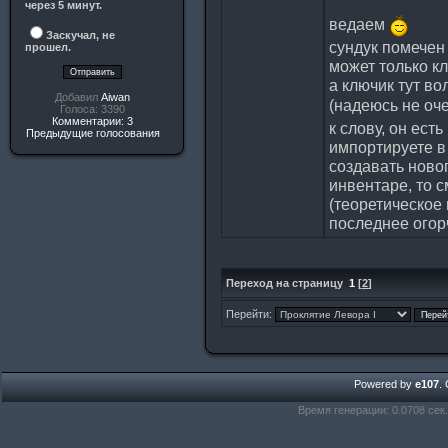
через 5 минут.
ведаем
Заскучал, не
сундук помечен
прошел.
может только кл
а ключик тут в
Добавил
Aiwan
(надеюсь не оч
Голоса: 3390
Комментарии: 3
к слову, он ест
Предыдущие голосования
импортируете в
создавать новог
инвентаре, то 
(теоретическое 
последнее огорч
Переход на страницу
1
[
2
]
Перейти:
Powered by
e107
.
Время генерации: 0.0708 сек.