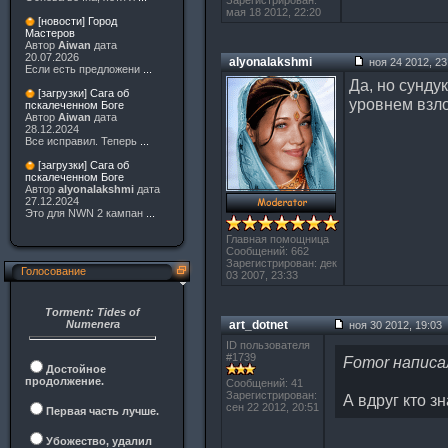
Зарегистрирован:
мая 18 2012, 22:20
[новости] Город
Мастеров
Автор
Aiwan
дата
20.07.2026
alyonalakshmi
ноя 24 2012, 23
Если есть предложени
...
Да, но сунду
[загрузки] Сага об
уровнем взл
пскалеченном Боге
Автор
Aiwan
дата
28.12.2024
Все исправил. Теперь
...
[загрузки] Сага об
пскалеченном Боге
Автор
alyonalakshmi
дата
27.12.2024
Это для NWN 2 кампан
...
Главная помощница
Сообщений: 662
Зарегистрирован: дек
Голосование
03 2007, 23:33
Torment: Tides of
Numenera
art_dotnet
ноя 30 2012, 19:03
ID пользователя
#1739
Fomor написа
Достойное
продолжение.
Сообщений: 41
Зарегистрирован:
А вдруг кто зна
сен 22 2012, 20:51
Первая часть лучше.
Убожество, удалил