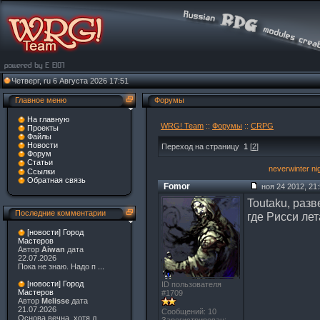
Четверг, ru 6 Августа 2026 17:51
Главное меню
Форумы
На главную
WRG! Team
::
Форумы
::
CRPG
Проекты
Файлы
Новости
Переход на страницу
1
[
2
]
Форум
Статьи
neverwinter ni
Ссылки
Обратная связь
Fomor
ноя 24 2012, 21
Toutaku, разв
Последние комментарии
где Рисси лет
[новости] Город
Мастеров
Автор
Aiwan
дата
22.07.2026
Пока не знаю. Надо п
...
[новости] Город
ID пользователя
Мастеров
#1709
Автор
Melisse
дата
21.07.2026
Сообщений: 10
Основа вечна, хотя л
...