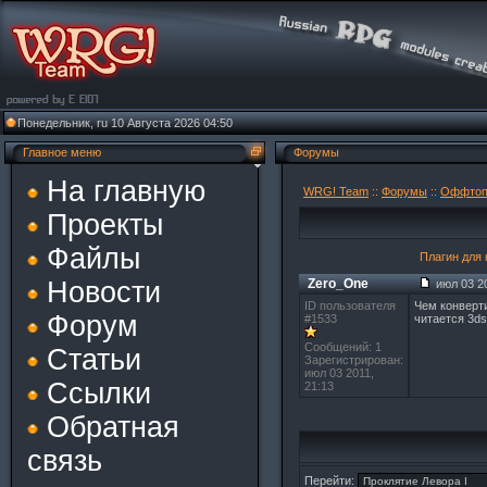
Понедельник, ru 10 Августа 2026 04:50
Главное меню
Форумы
На главную
WRG! Team
::
Форумы
::
Оффто
Проекты
Файлы
Плагин для 
Новости
Zero_One
июл 03 20
ID пользователя
Чем конверти
Форум
#1533
читается 3ds
Сообщений: 1
Статьи
Зарегистрирован:
июл 03 2011,
Ссылки
21:13
Обратная
связь
Перейти: