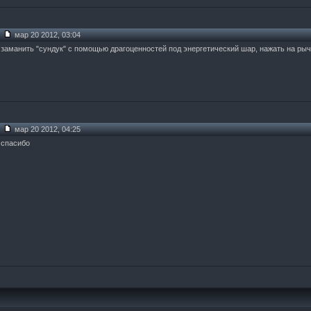
мар 20 2012, 03:04
заманить "сундук" с помощью драгоценностей под энергетический шар, нажать на ры
мар 20 2012, 04:25
спасибо