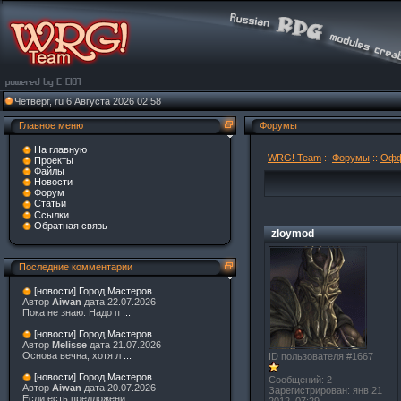
Четверг, ru 6 Августа 2026 02:58
Главное меню
Форумы
На главную
WRG! Team
::
Форумы
::
Офф
Проекты
Файлы
Новости
Форум
Статьи
Ссылки
Обратная связь
zloymod
Последние комментарии
[новости] Город Мастеров
Автор
Aiwan
дата 22.07.2026
Пока не знаю. Надо п
...
[новости] Город Мастеров
Автор
Melisse
дата 21.07.2026
Основа вечна, хотя л
...
ID пользователя #1667
[новости] Город Мастеров
Сообщений: 2
Автор
Aiwan
дата 20.07.2026
Зарегистрирован: янв 21
Если есть предложени
...