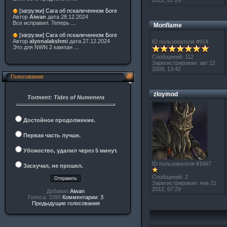
2012, 07:29
[загрузки] Сага об пскалеченном Боге
Автор
Aiwan
дата 28.12.2024
Все исправил. Теперь
...
Monflame
[загрузки] Сага об пскалеченном Боге
Автор
alyonalakshmi
дата 27.12.2024
ID пользователя #914
Это для NWN 2 кампан
...
Сообщений: 112
Зарегистрирован: авг 12
2009, 13:42
Голосование
zloymod
Torment: Tides of Numenera
Достойное продолжение.
Первая часть лучше.
Убожество, удалил через 5 минут.
ID пользователя #1667
Заскучал, не прошел.
Сообщений: 2
Зарегистрирован: янв 21
2012, 07:29
Добавил
Aiwan
Голоса: 3390
Комментарии: 3
Предыдущие голосования