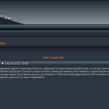
топ
hotu 3 глава help
мар 19 2012, 19:36
давным давно я проходил hotu но забросил сегодня решил пройти игру но не все так ле
Арибет,разбудил Спящего,пошел искать Знающую имена,убил первого стража вошел в 
сундук украл мою броню,дошел до комнаты с 4метателями драгоценностей и неким э
делать дальше не знаю.подскажите