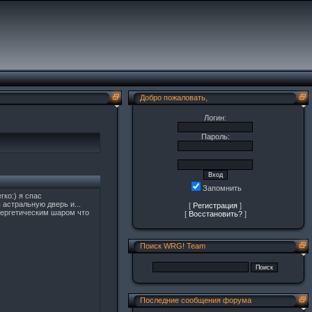
Добро пожаловать,
Логин:
Пароль:
Запомнить
гко:) я спас
астральную дверь и...
[
Регистрация
]
нергетическим шаром что
[
Восстановить?
]
Поиск WRG! Team
Последние сообщения форума