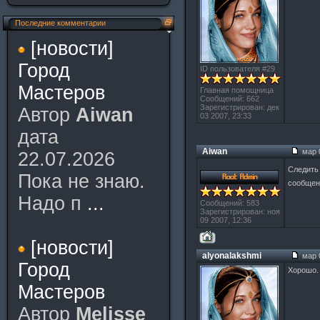
Последние комментарии
[новости]
Город
ID пользователя #29
Мастеров
Главная помощница
Сообщений: 662
Зарегистрирован: дек
Автор
Aiwan
03 2007, 23:33
дата
Aiwan
мар 0
22.07.2026
Следить
Пока не знаю.
сообщен
Надо п
...
Сообщений: 583
Зарегистрирован: ноя
09 2007, 12:36
[новости]
alyonalakshmi
мар 0
Город
Хорошо. 
Мастеров
Автор
Melisse