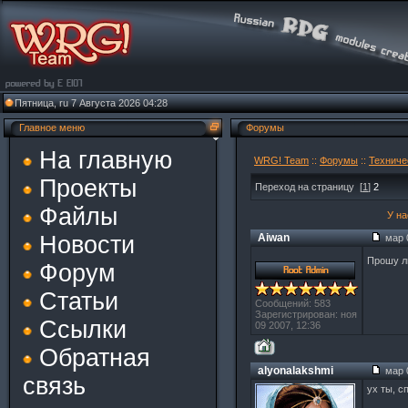
Пятница, ru 7 Августа 2026 04:28
Главное меню
Форумы
На главную
WRG! Team
::
Форумы
::
Техниче
Проекты
Переход на страницу
[
1
]
2
Файлы
У на
Новости
Aiwan
мар 0
Прошу л
Форум
Статьи
Сообщений: 583
Зарегистрирован: ноя
Ссылки
09 2007, 12:36
Обратная
alyonalakshmi
мар 0
связь
ух ты, с