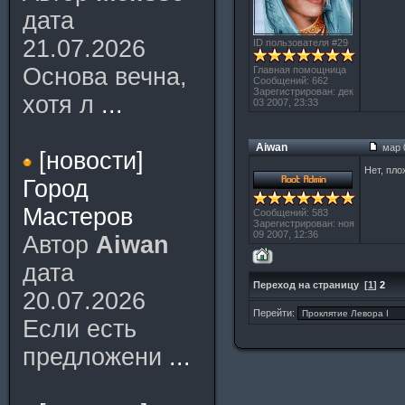
дата
21.07.2026
ID пользователя #29
Основа вечна,
Главная помощница
Сообщений: 662
Зарегистрирован: дек
хотя л
...
03 2007, 23:33
Aiwan
мар 0
[новости]
Нет, пло
Город
Мастеров
Сообщений: 583
Зарегистрирован: ноя
09 2007, 12:36
Автор
Aiwan
дата
Переход на страницу
[
1
]
2
20.07.2026
Перейти:
Если есть
предложени
...