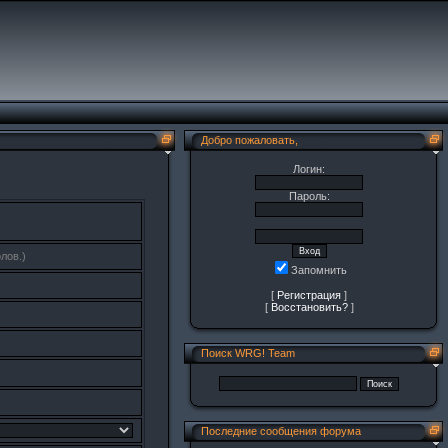
Добро пожаловать,
Логин:
Пароль:
лов.)
Запомнить
[
Регистрация
]
[
Восстановить?
]
Поиск WRG! Team
Последние сообщения форума