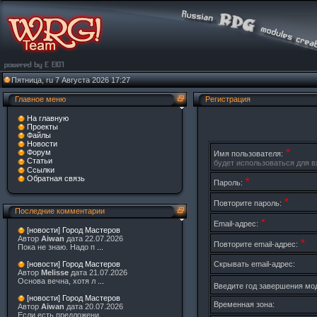
Пятница, ru 7 Августа 2026 17:27
Главное меню
Регистрация
На главную
Проекты
Файлы
Новости
*
Форум
Имя пользователя:
Статьи
будет использоваться для в
Ссылки
Обратная связь
*
Пароль:
*
Повторите пароль:
Последние комментарии
*
Email-адрес:
[новости] Город Мастеров
Автор
Aiwan
дата 22.07.2026
*
Повторите email-адрес:
Пока не знаю. Надо п
...
Скрывать email-адрес:
[новости] Город Мастеров
Автор
Melisse
дата 21.07.2026
Основа вечна, хотя л
...
Введите год завершения мо
[новости] Город Мастеров
Временная зона:
Автор
Aiwan
дата 20.07.2026
Если есть предложени
...