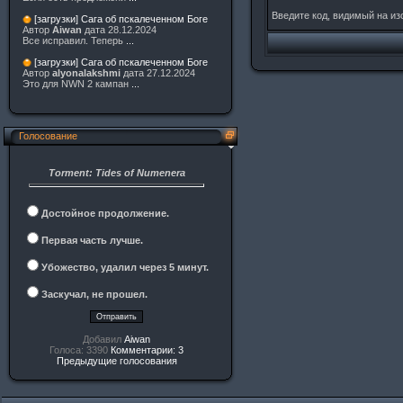
Введите код, видимый на и
[загрузки] Сага об пскалеченном Боге
Автор
Aiwan
дата 28.12.2024
Все исправил. Теперь
...
[загрузки] Сага об пскалеченном Боге
Автор
alyonalakshmi
дата 27.12.2024
Это для NWN 2 кампан
...
Голосование
Torment: Tides of Numenera
Достойное продолжение.
Первая часть лучше.
Убожество, удалил через 5 минут.
Заскучал, не прошел.
Добавил
Aiwan
Голоса: 3390
Комментарии: 3
Предыдущие голосования